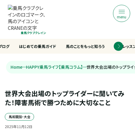
menu
乗馬クラブクレイン
ブログ
はじめての乗馬ガイド
馬のことをもっと知ろう
乗馬レッス
Home
HAPPY乗馬ライフ【乗馬コラム】
世界大会出場のトップライ
世界大会出場のトップライダーに聞いてみ
た！障害馬術で勝つために大切なこと
馬術競技・大会
2025
年
11
月
12
日