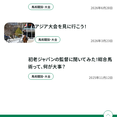
馬術競技・大会
2026
年
6
月
28
日
アジア大会を見に行こう！
馬術競技・大会
2026
年
3
月
23
日
初老ジャパンの監督に聞いてみた！総合馬
術って、何が大事？
馬術競技・大会
2025
年
11
月
12
日
全国拠点のクレインネットワーク
個別相談承ります
乗馬体験・クラブ検索
入会のご相談・申込