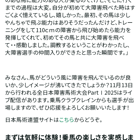
までの過程は大変。自分が初めて大障害飛べた時はす
ごくよく憶えているし、嬉しかった。最初、その馬は少し
やんちゃで飛ぶ能力はありそうだったんだけど、トレー
ニングをして110ｃｍの障害から飛び始めたら能力を
発揮してくれて、初めてその馬と共に大障害を飛べ
て・・感動しました。調教するということがわかったし、
大障害選手の仲間入りができたと思った瞬間です。」
みなさん、馬がどういう風に障害を飛んでいるのが良
いか、少しイメージが沸いてきたでしょうか？11月13日
から行われる全日本障害馬術大会PartⅠ2025はライ
ブ配信があります。乗馬クラブクレインからも選手が出
場しますので、ぜひ応援をよろしくお願いいたします！
日本馬術連盟サイトは
こちら
からどうぞ。
まずは気軽に体験！乗馬の楽しさを実感しま