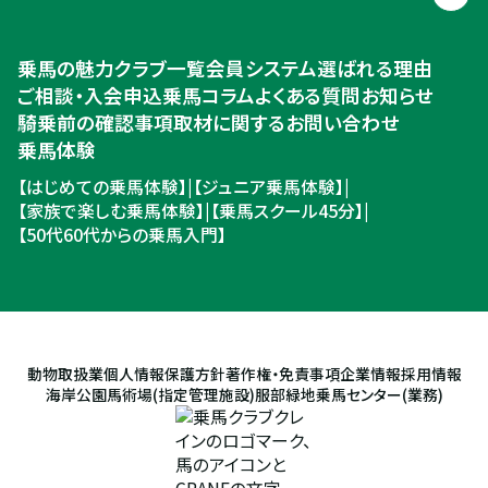
乗馬体験・クラブ検索
乗馬の魅力
クラブ一覧
会員システム
選ばれる理由
ご相談・入会申込
ご相談・入会申込
乗馬コラム
よくある質問
お知らせ
騎乗前の確認事項
取材に関するお問い合わせ
乗馬体験
【はじめての乗馬体験】
|
【ジュニア乗馬体験】
|
【家族で楽しむ乗馬体験】
|
【乗馬スクール45分】
|
【50代60代からの乗馬入門】
動物取扱業
個人情報保護方針
著作権・免責事項
企業情報
採用情報
海岸公園馬術場(指定管理施設)
服部緑地乗馬センター(業務)