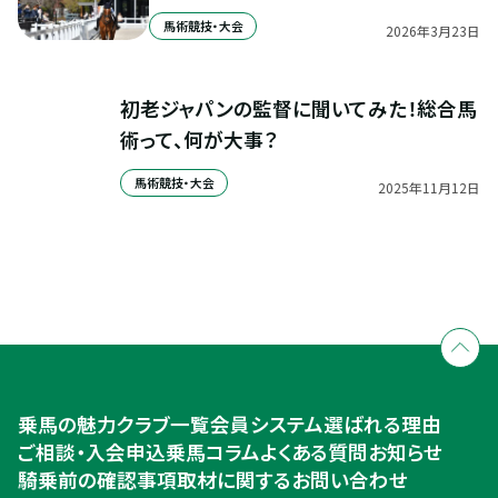
馬術競技・大会
2026
年
3
月
23
日
初老ジャパンの監督に聞いてみた！総合馬
術って、何が大事？
馬術競技・大会
2025
年
11
月
12
日
全国拠点のクレインネットワーク
個別相談承ります
乗馬体験・クラブ検索
入会のご相談・申込
乗馬体験・クラブ検索
乗馬の魅力
クラブ一覧
会員システム
選ばれる理由
ご相談・入会申込
ご相談・入会申込
乗馬コラム
よくある質問
お知らせ
騎乗前の確認事項
取材に関するお問い合わせ