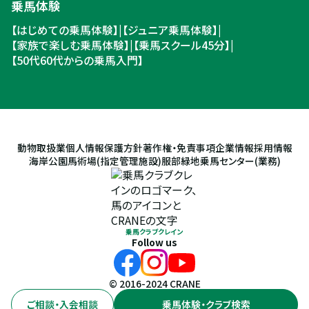
乗馬体験
【はじめての乗馬体験】
|
【ジュニア乗馬体験】
|
【家族で楽しむ乗馬体験】
|
【乗馬スクール45分】
|
【50代60代からの乗馬入門】
動物取扱業
個人情報保護方針
著作権・免責事項
企業情報
採用情報
海岸公園馬術場(指定管理施設)
服部緑地乗馬センター(業務)
乗馬クラブクレイン
Follow us
© 2016-2024 CRANE
ご相談・入会相談
乗馬体験・クラブ検索