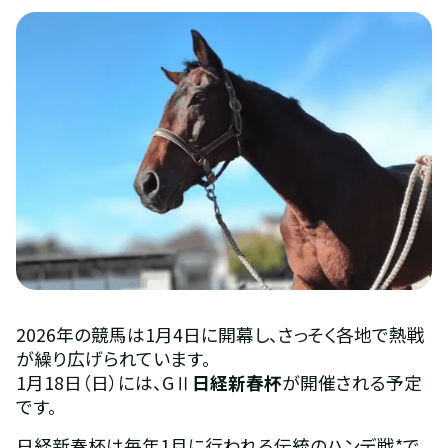
2026年の競馬は1月4日に開幕し、さっそく各地で熱戦
が繰り広げられています。
1月18日（日）には、GⅡ
日経新春杯
が開催される予定
です。
日経新春杯は毎年1月に行われる伝統のハンデ戦*で、