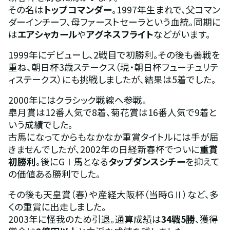
その名は
トップコマンダー
。1997年生まれで、父コマン
ダーインチーフ、母ファーストセーラという血統。同期に
は
エアシャカール
や
アグネスフライト
などがいます。
1999年にデビューし、2戦目で初勝利。その後も善戦を
重ね、朝日杯3歳ステークス（現・朝日杯フューチュリテ
ィステークス）にも挑戦しましたが、結果は5着でした。
2000年にはクラシック戦線へ参戦。
皐月賞は12番人気で8着、菊花賞は16番人気で9着と
いう成績でした。
古馬になってからもなかなか重賞タイトルには手が届
きませんでしたが、2002年の日経新春杯でついに
重賞
初勝利
。後にGⅠ馬となる
タップダンスシチー
を抑えて
の価値ある勝利でした。
その後も天皇賞（春）や産経大阪杯（当時GⅡ）など、多
くの重賞に出走しました。
2003年に怪我のため引退。通算成績は
34戦5勝
、獲得