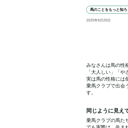
馬のことをもっと知ろ
2025
年
9
月
20
日
みなさんは馬の性
「大人しい」「や
実は馬の性格には
乗馬クラブで出会
す。
同じように見え
乗馬クラブの馬た
でも実際は、生ま