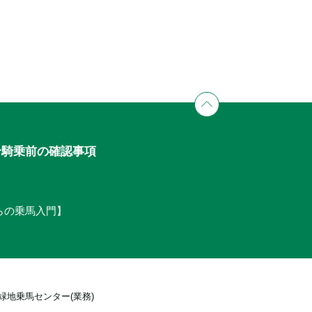
せ
騎乗前の確認事項
からの乗馬入門】
緑地乗馬センター(業務)