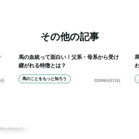
その他の記事
で
馬の血統って面白い！父系・母系から受け
継がれる特徴とは？
馬のことをもっと知ろう
9
日
2026
年
6
月
15
日
ワーク
ブ検索