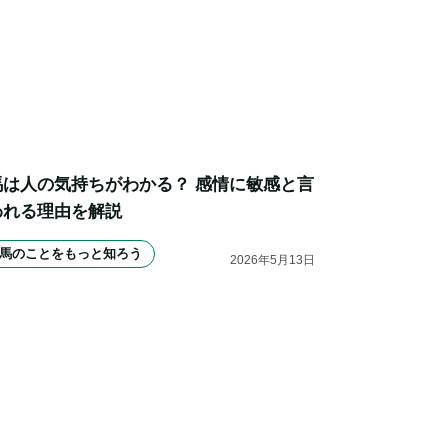
馬は人の気持ちがわかる？ 感情に敏感と言
われる理由を解説
馬のことをもっと知ろう
2026
年
5
月
13
日