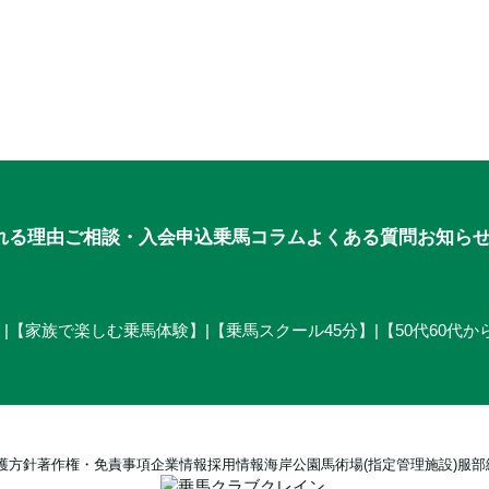
申込
れる理由
ご相談・入会申込
乗馬コラム
よくある質問
お知ら
】
|
【家族で楽しむ乗馬体験】
|
【乗馬スクール45分】
|
【50代60代
護方針
著作権・免責事項
企業情報
採用情報
海岸公園馬術場(指定管理施設)
服部