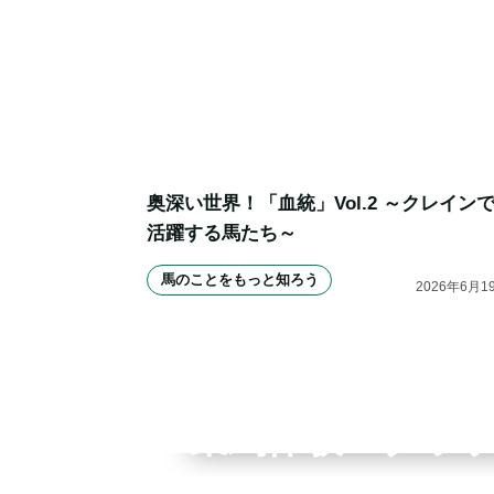
奥深い世界！「血統」Vol.2 ～クレイン
活躍する馬たち～
馬のことをもっと知ろう
2026
年
6
月
1
全国拠点のクレインネット
乗馬体験・クラ
個別相談承ります