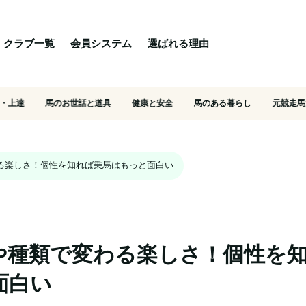
る理由
ご相談・入会相談
乗馬体験・クラブ検索
クラブ一覧
会員システム
選ばれる理由
・上達
馬のお世話と道具
健康と安全
馬のある暮らし
元競走馬
る楽しさ！個性を知れば乗馬はもっと面白い
や種類で変わる楽しさ！個性を
面白い