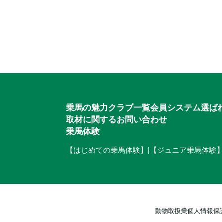
入会のご相談・
乗馬体験・クラブ検索
ご相談・入会申込
乗馬の魅力
クラブ一覧
会員システム
選ば
取材に関するお問い合わせ
乗馬体験
【はじめての乗馬体験】
|
【ジュニア乗馬体験
動物取扱業
個人情報保