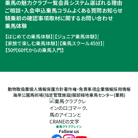
乗馬の魅力
クラブ一覧
会員システム
選ばれる理由
ご相談・入会申込
ご相談・入会申込
乗馬コラム
よくある質問
お知らせ
騎乗前の確認事項
取材に関するお問い合わせ
乗馬体験
【はじめての乗馬体験】
|
【ジュニア乗馬体験】
|
【家族で楽しむ乗馬体験】
|
【乗馬スクール45分】
|
【50代60代からの乗馬入門】
動物取扱業
個人情報保護方針
著作権・免責事項
企業情報
採用情報
海岸公園馬術場(指定管理施設)
服部緑地乗馬センター(業務)
乗馬クラブクレイン
Follow us