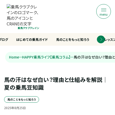
menu
乗馬クラブクレイン
ブログ
はじめての乗馬ガイド
馬のことをもっと知ろう
乗馬レッス
Home
HAPPY乗馬ライフ【乗馬コラム】
馬の汗はなぜ白い？理由
馬の汗はなぜ白い？理由と仕組みを解説｜
夏の乗馬豆知識
馬のことをもっと知ろう
2025
年
8
月
25
日