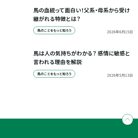
馬の血統って面白い！父系・母系から受け
継がれる特徴とは？
馬のことをもっと知ろう
2026
年
6
月
15
日
馬は人の気持ちがわかる？ 感情に敏感と
言われる理由を解説
馬のことをもっと知ろう
2026
年
5
月
13
日
全国拠点のクレインネットワーク
個別相談承ります
乗馬体験・クラブ検索
入会のご相談・申込
乗馬体験・クラブ検索