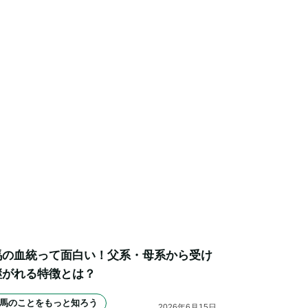
馬の血統って面白い！父系・母系から受け
継がれる特徴とは？
馬のことをもっと知ろう
2026
年
6
月
15
日