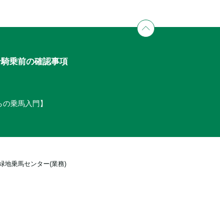
せ
騎乗前の確認事項
からの乗馬入門】
緑地乗馬センター(業務)