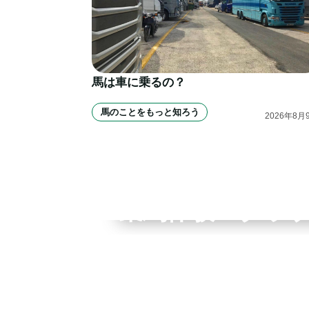
馬は車に乗るの？
馬のことをもっと知ろう
2026
年
8
月
全国拠点のクレインネット
乗馬体験・クラ
個別相談承ります
入会のご相談・
乗馬体験・クラブ検索