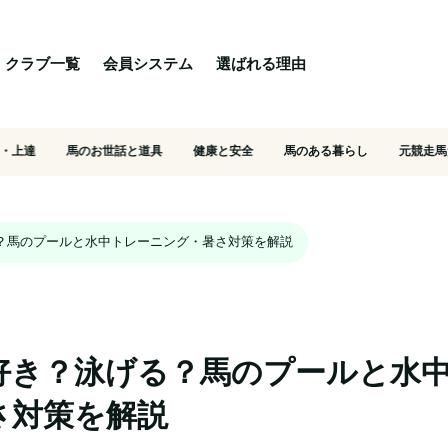
る理由
ご相談・入会相談
乗馬体験・クラブ検索
クラブ一覧
会員システム
選ばれる理由
・上達
馬のお世話と道具
健康と安全
馬のある暮らし
元競走馬
？馬のプールと水中トレーニング・暑さ対策を解説
好き？泳げる？馬のプールと水
さ対策を解説