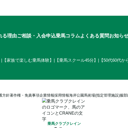
れる理由
ご相談・入会申込
乗馬コラム
よくある質問
お知ら
】
|
【家族で楽しむ乗馬体験】
|
【乗馬スクール45分】
|
【50代60代
護方針
著作権・免責事項
企業情報
採用情報
海岸公園馬術場(指定管理施設)
服部
乗馬クラブクレイン