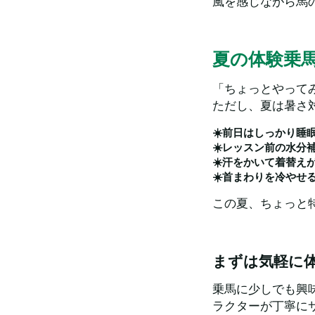
風を感じながら馬
夏の体験乗
「ちょっとやって
ただし、夏は暑さ
☀️前日はしっかり睡
☀️️レッスン前の水分
☀️️汗をかいて着替
☀️️首まわりを冷や
この夏、ちょっと特
まずは気軽に
乗馬に少しでも興
ラクターが丁寧に