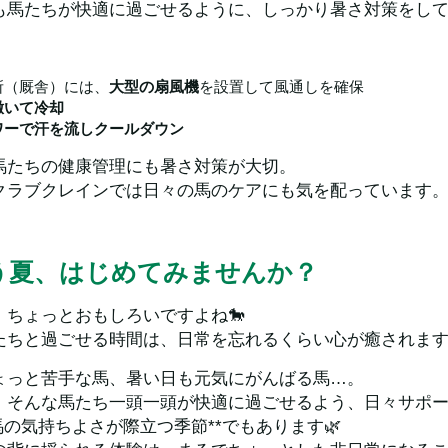
も馬たちが快適に過ごせるように、しっかり暑さ対策をし
所（厩舎）には、
大型の扇風機
を設置して風通しを確保
撒いて冷却
ワーで汗を流しクールダウン
馬たちの健康管理にも暑さ対策が大切。
クラブクレインでは日々の馬のケアにも気を配っています
う夏、はじめてみませんか？
、ちょっとおもしろいですよね🐎
たちと過ごせる時間は、日常を忘れるくらい心が癒されま
ょっと苦手な馬、暑い日も元気にがんばる馬…。  
、そんな馬たち一頭一頭が快適に過ごせるよう、日々サポ
馬の気持ちよさが際立つ季節**でもあります🌿  