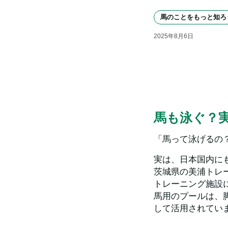
馬のことをもっと知ろ
2025
年
8
月
6
日
馬も泳ぐ？
「馬って泳げるの
実は、日本国内にも
茨城県の美浦トレ
トレーニング施設
馬用のプールは、
して活用されてい