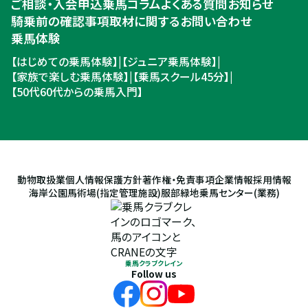
ご相談・入会申込
乗馬コラム
よくある質問
お知らせ
騎乗前の確認事項
取材に関するお問い合わせ
乗馬体験
【はじめての乗馬体験】
|
【ジュニア乗馬体験】
|
【家族で楽しむ乗馬体験】
|
【乗馬スクール45分】
|
【50代60代からの乗馬入門】
動物取扱業
個人情報保護方針
著作権・免責事項
企業情報
採用情報
海岸公園馬術場(指定管理施設)
服部緑地乗馬センター(業務)
乗馬クラブクレイン
Follow us