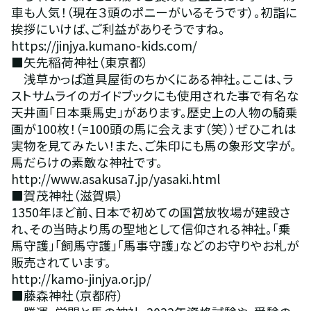
車も人気！（現在３頭のポニーがいるそうです）。初詣に
挨拶にいけば、ご利益がありそうですね。
https://jinjya.kumano-kids.com/
■矢先稲荷神社（東京都）
　浅草かっぱ道具屋街のちかくにある神社。ここは、ラ
ストサムライのガイドブックにも使用された事で有名な
天井画「日本乗馬史」があります。歴史上の人物の騎乗
画が100枚！（=100頭の馬に会えます（笑））ぜひこれは
実物を見てみたい！また、ご朱印にも馬の象形文字が。
馬だらけの素敵な神社です。
http://www.asakusa7.jp/yasaki.html
■賀茂神社（滋賀県）
1350年ほど前、日本で初めての国営放牧場が建設さ
れ、その当時より馬の聖地として信仰される神社。「乗
馬守護」「飼馬守護」「馬事守護」などのお守りやお札が
販売されています。
http://kamo-jinjya.or.jp/
■藤森神社（京都府）