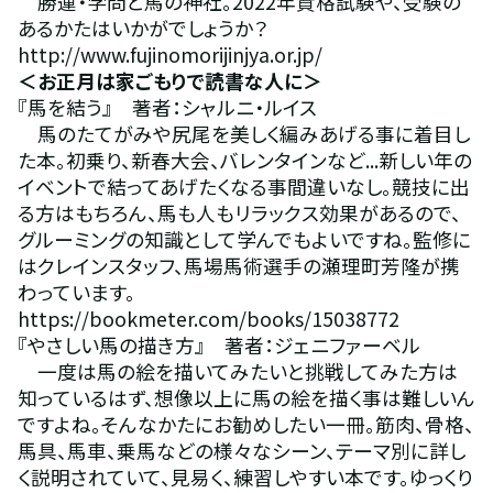
　勝運・学問と馬の神社。2022年資格試験や、受験の
あるかたはいかがでしょうか？
http://www.fujinomorijinjya.or.jp/
＜お正月は家ごもりで読書な人に＞
『馬を結う』　著者：シャルニ・ルイス
　馬のたてがみや尻尾を美しく編みあげる事に着目し
た本。初乗り、新春大会、バレンタインなど...新しい年の
イベントで結ってあげたくなる事間違いなし。競技に出
る方はもちろん、馬も人もリラックス効果があるので、
グルーミングの知識として学んでもよいですね。監修に
はクレインスタッフ、馬場馬術選手の瀬理町芳隆が携
わっています。
https://bookmeter.com/books/15038772
『やさしい馬の描き方』　著者：ジェニファーベル
　一度は馬の絵を描いてみたいと挑戦してみた方は
知っているはず、想像以上に馬の絵を描く事は難しいん
ですよね。そんなかたにお勧めしたい一冊。筋肉、骨格、
馬具、馬車、乗馬などの様々なシーン、テーマ別に詳し
く説明されていて、見易く、練習しやすい本です。ゆっくり