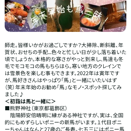
師走。皆様いかがお過ごしですか？大掃除、断斜離、年
賀状、おせちの手配...色々と忙しい日が少し落ち着いた
頃でしょうか。本格的な寒さがやっと到来し、馬達も冬
毛でモコモコの馬もちらほら。寒い地方のクレインで
は雪景色を楽しむ事もできます。2022年は寅年です
が、馬好きさんはやっぱり「馬」と一緒にいたいはず
（笑）年末年始のお勧め「馬」なモノ・スポット探してみ
ました♪
＜初詣は馬と一緒に＞
■熊野神社（東京都葛飾区）
　陰陽師安倍晴明に縁がある神社ですが、実は、全国
的にもめずらしいポニーの新馬がいます。１代目ポニ
ーちゃんはなんと27歳のご長寿。七五三にはポニー馬