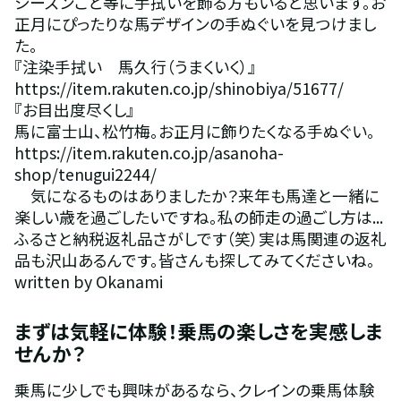
シーズンごと等に手拭いを飾る方もいると思います。お
正月にぴったりな馬デザインの手ぬぐいを見つけまし
た。
『注染手拭い　馬久行（うまくいく）』
https://item.rakuten.co.jp/shinobiya/51677/
『お目出度尽くし』
馬に富士山、松竹梅。お正月に飾りたくなる手ぬぐい。
https://item.rakuten.co.jp/asanoha-
shop/tenugui2244/
　気になるものはありましたか？来年も馬達と一緒に
楽しい歳を過ごしたいですね。私の師走の過ごし方は...
ふるさと納税返礼品さがしです（笑）実は馬関連の返礼
品も沢山あるんです。皆さんも探してみてくださいね。
written by Okanami
まずは気軽に体験！乗馬の楽しさを実感しま
せんか？
乗馬に少しでも興味があるなら、クレインの乗馬体験