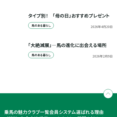
タイプ別！　「母の日」おすすめプレゼント
馬のある暮らし
2026
年
4
月
20
日
「大絶滅展」—馬の進化に出会える場所
馬のある暮らし
2026
年
2
月
9
日
全国拠点のクレインネットワーク
個別相談承ります
乗馬体験・クラブ検索
入会のご相談・申込
乗馬体験・クラブ検索
乗馬の魅力
クラブ一覧
会員システム
選ばれる理由
ご相談・入会申込