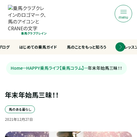
menu
乗馬クラブクレイン
ブログ
はじめての乗馬ガイド
馬のことをもっと知ろう
乗馬レッス
Home
HAPPY乗馬ライフ【乗馬コラム】
年末年始馬三昧！！
年末年始馬三昧！！
馬のある暮らし
2021
年
12
月
27
日