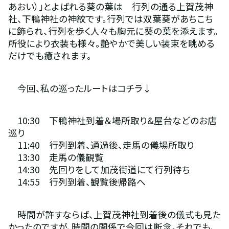
あおい）」とよばれる葵の葉は　行列の通る上賀茂神
社、下鴨神社の神紋です。行列では双葉葵があちこち
に飾られ、行列を歩く人々も胸元に葵の葉を添えます。
所役により衣装も様々。艶やかで美しい装束を眺める
だけでも癒されます。
　今回、私の巡ったルートはコチラ↓
　10:30　下鴨神社到着＆場所取り&屋台などのお店
巡り
　11:40　行列到着、通過後、走馬の儀場所取り
　13:30　走馬の儀観覧
　14:30　先回りをして加茂街道にて行列待ち
　14:55　行列到着、観覧後帰路へ
　時間が許すならば、上賀茂神社到着後の儀式も見た
かったのですが、時間の関係で今回は断念。それでも、