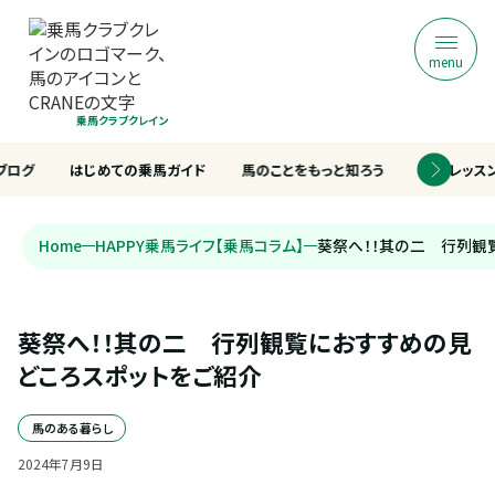
menu
乗馬クラブクレイン
ブログ
はじめての乗馬ガイド
馬のことをもっと知ろう
乗馬レッス
Home
HAPPY乗馬ライフ【乗馬コラム】
葵祭へ！！其の二 行列観
葵祭へ！！其の二　行列観覧におすすめの見
どころスポットをご紹介
馬のある暮らし
2024
年
7
月
9
日