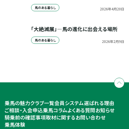
馬のある暮らし
2026
年
4
月
20
日
「大絶滅展」—馬の進化に出会える場所
馬のある暮らし
2026
年
2
月
9
日
全国拠点のクレインネットワーク
個別相談承ります
乗馬体験・クラブ検索
入会のご相談・申込
乗馬体験・クラブ検索
乗馬の魅力
クラブ一覧
会員システム
選ばれる理由
ご相談・入会申込
ご相談・入会申込
乗馬コラム
よくある質問
お知らせ
騎乗前の確認事項
取材に関するお問い合わせ
乗馬体験