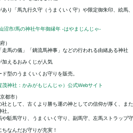
があり「馬九行久守（うまくいく守）や限定御朱印、絵馬
仙沼市/馬の神社午年御縁年 -はやまじんじゃ-
都府）
「走馬の儀」「鏑流馬神事」などの行われる由緒ある神社
が加えるおみくじが人気
ード型のうまくいくお守りを販売。
賀茂神社：かみがもじんじゃ）公式Webサイト
府京都市）
の社として、古くより勝ち運の神としての信仰が厚く、ま
神社。
馬や駈馬守り、うまくいく守り、副馬守、左馬ストラップ
にちなんだお守りが充実！