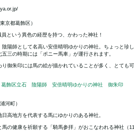
jya.or.jp/
（東京都葛飾区）
A職員という異色の経歴を持つ、かわった神社！
。陰陽師として名高い安倍晴明ゆかりの神社。ちょっと珍
七五三の時期には「ポニー馬車」が運行されます。
わり御朱印には馬の絵が描かれていることが多く、とても
| 葛飾区立石　陰陽師　安倍晴明ゆかりの神社　御朱印
道浦河町）
地日高地方を代表する馬にゆかりのある神社。
と馬の健康を祈願する「騎馬参拝」がおこなわれる神社（11