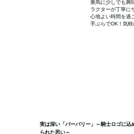
乗馬に少しでも興
ラクターが丁寧に
心地よい時間を過
手ぶらでOK！気
実は深い「バーバリー」～騎士ロゴに込
られた思い～