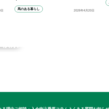
馬のある暮らし
0
日
2026
年
4
月
20
日
ワーク
ブ検索
申込
れる理由
ご相談・入会申込
乗馬コラム
よくある質問
お知ら