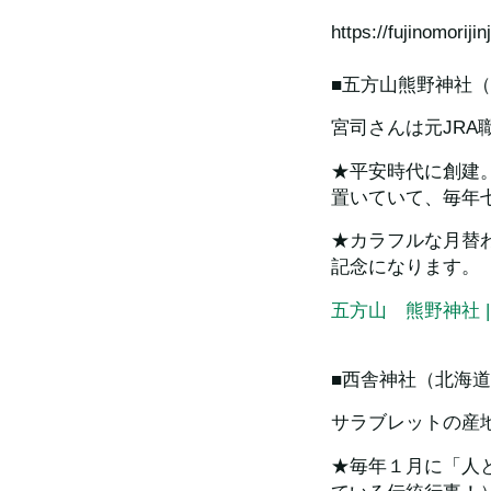
https://fujinomorijin
■五方山熊野神社
宮司さんは元JR
★平安時代に創建
置いていて、毎年
★カラフルな月替
記念になります。
五方山　熊野神社 
■西舎神社（北海
サラブレットの産
★毎年１月に「人