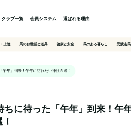
る理由
ご相談・入会相談
乗馬体験・クラブ検索
クラブ一覧
会員システム
選ばれる理由
・上達
馬のお世話と道具
健康と安全
馬のある暮らし
元競走馬
た「午年」到来！午年に訪れたい神社５選！
　待ちに待った「午年」到来！午
選！