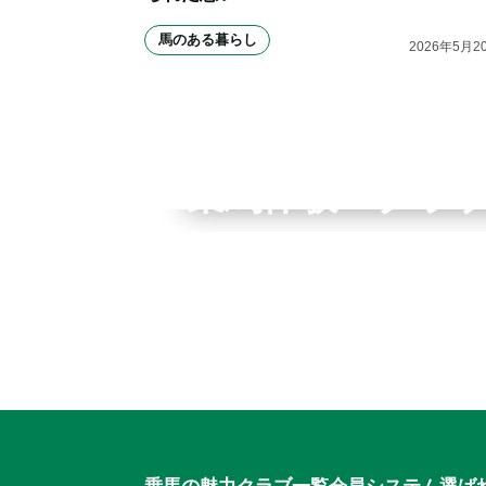
馬のある暮らし
2026
年
5
月
2
全国拠点のクレインネット
乗馬体験・クラ
個別相談承ります
入会のご相談・
乗馬体験・クラブ検索
ご相談・入会申込
乗馬の魅力
クラブ一覧
会員システム
選ば