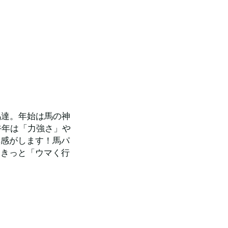
馬達。年始は馬の神
午年は「力強さ」や
予感がします！馬パ
！きっと「ウマく行