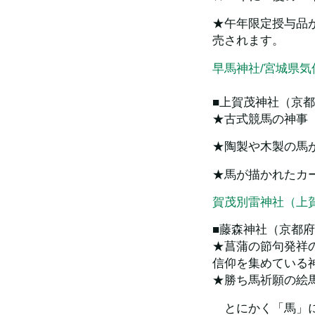
★午年限定授与品
売されます。
早馬神社/宮城県気
■上賀茂神社（京
★古式競馬の神事
★陶製や木製の馬
★馬が描かれたカ
賀茂別雷神社（上
■藤森神社（京都
★菖蒲の節句発祥
信仰を集めている
★勝ち馬祈願の絵
　とにかく「馬」