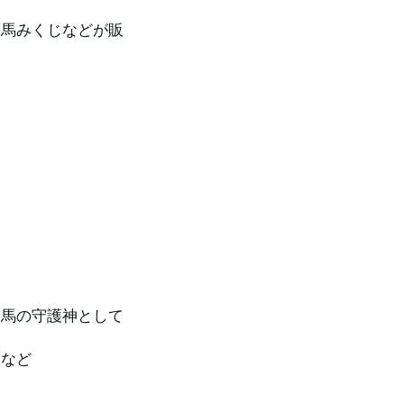
、馬みくじなどが販
た馬の守護神として
守など