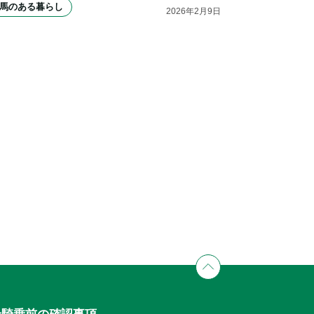
馬のある暮らし
2026
年
2
月
9
日
せ
騎乗前の確認事項