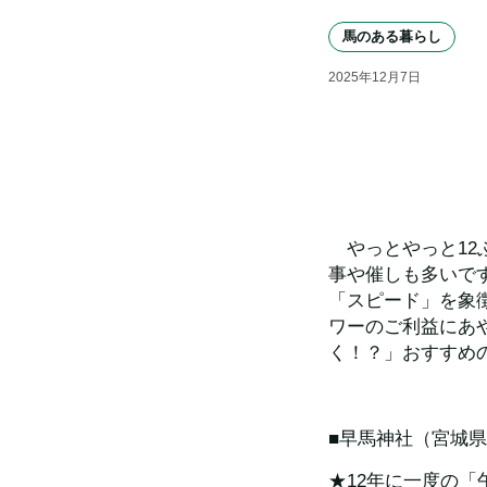
馬のある暮らし
2025
年
12
月
7
日
　やっとやっと1
事や催しも多いで
「スピード」を象
ワーのご利益にあ
く！？」おすすめ
■早馬神社（宮城
★12年に一度の