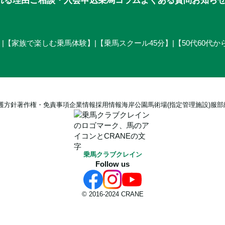
】
|
【家族で楽しむ乗馬体験】
|
【乗馬スクール45分】
|
【50代60代
護方針
著作権・免責事項
企業情報
採用情報
海岸公園馬術場(指定管理施設)
服部
乗馬クラブクレイン
Follow us
© 2016-2024 CRANE