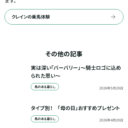
ます。
クレインの乗馬体験
その他の記事
実は深い「バーバリー」～騎士ロゴに込め
られた思い～
馬のある暮らし
2026
年
5
月
20
日
タイプ別！　「母の日」おすすめプレゼント
馬のある暮らし
2026
年
4
月
20
日