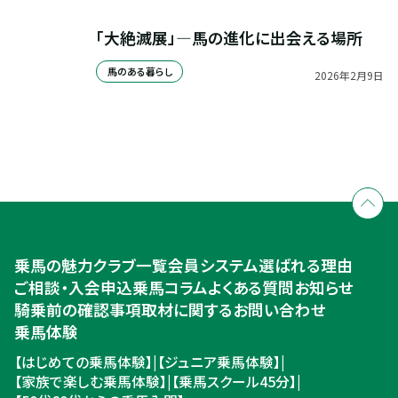
「大絶滅展」—馬の進化に出会える場所
馬のある暮らし
2026
年
2
月
9
日
全国拠点のクレインネットワーク
個別相談承ります
乗馬体験・クラブ検索
入会のご相談・申込
乗馬体験・クラブ検索
乗馬の魅力
クラブ一覧
会員システム
選ばれる理由
ご相談・入会申込
ご相談・入会申込
乗馬コラム
よくある質問
お知らせ
騎乗前の確認事項
取材に関するお問い合わせ
乗馬体験
【はじめての乗馬体験】
|
【ジュニア乗馬体験】
|
【家族で楽しむ乗馬体験】
|
【乗馬スクール45分】
|