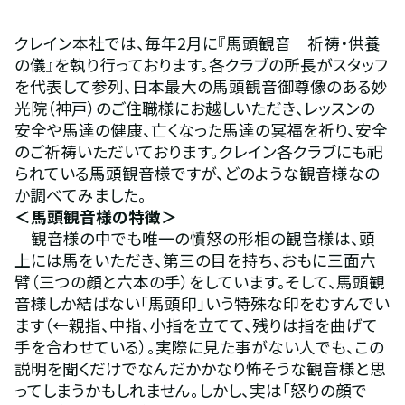
クレイン本社では、毎年2月に『馬頭観音　祈祷・供養
の儀』を執り行っております。各クラブの所長がスタッフ
を代表して参列、日本最大の馬頭観音御尊像のある妙
光院（神戸）のご住職様にお越しいただき、レッスンの
安全や馬達の健康、亡くなった馬達の冥福を祈り、安全
のご祈祷いただいております。クレイン各クラブにも祀
られている馬頭観音様ですが、どのような観音様なの
か調べてみました。
＜馬頭観音様の特徴＞ 
　観音様の中でも唯一の憤怒の形相の観音様は、頭
上には馬をいただき、第三の目を持ち、おもに三面六
臂（三つの顔と六本の手）をしています。そして、馬頭観
音様しか結ばない「馬頭印」いう特殊な印をむすんでい
ます（←親指、中指、小指を立てて、残りは指を曲げて
手を合わせている）。実際に見た事がない人でも、この
説明を聞くだけでなんだかかなり怖そうな観音様と思
ってしまうかもしれません。しかし、実は「怒りの顔で