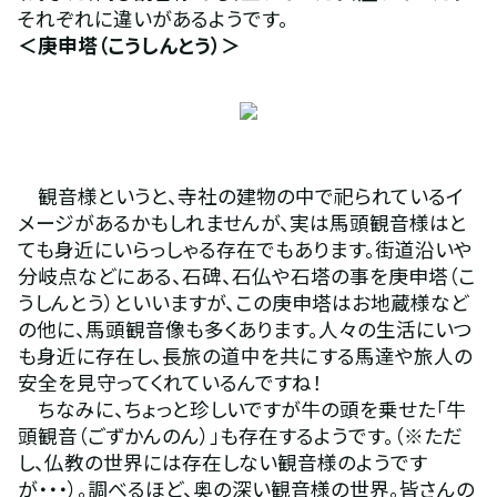
それぞれに違いがあるようです。
＜庚申塔（こうしんとう）＞ 
　観音様というと、寺社の建物の中で祀られているイ
メージがあるかもしれませんが、実は馬頭観音様はと
ても身近にいらっしゃる存在でもあります。街道沿いや
分岐点などにある、石碑、石仏や石塔の事を庚申塔（こ
うしんとう）といいますが、この庚申塔はお地蔵様など
の他に、馬頭観音像も多くあります。人々の生活にいつ
も身近に存在し、長旅の道中を共にする馬達や旅人の
安全を見守ってくれているんですね！
　ちなみに、ちょっと珍しいですが牛の頭を乗せた「牛
頭観音（ごずかんのん）」も存在するようです。（※ただ
し、仏教の世界には存在しない観音様のようです
が・・・）。調べるほど、奥の深い観音様の世界。皆さんの