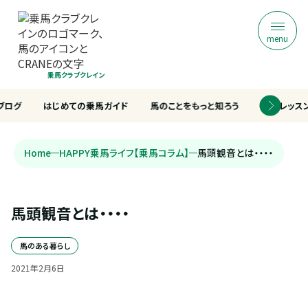
menu
乗馬クラブクレイン
ブログ
はじめての乗馬ガイド
馬のことをもっと知ろう
乗馬レッス
Home
HAPPY乗馬ライフ【乗馬コラム】
馬頭観音とは・・・・
馬頭観音とは・・・・
馬のある暮らし
2021
年
2
月
6
日