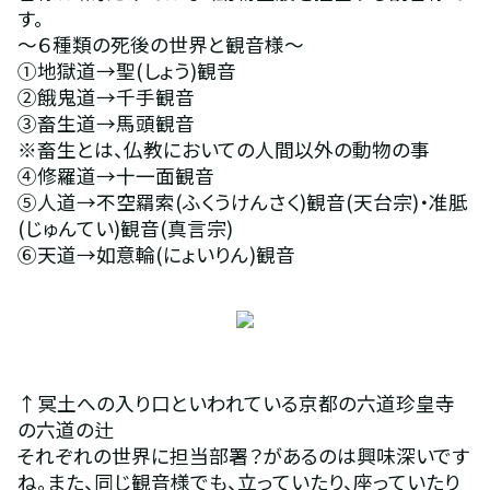
す。
～６種類の死後の世界と観音様～
①地獄道→聖(しょう)観音 
②餓鬼道→千手観音 
③畜生道→馬頭観音　
※畜生とは、仏教においての人間以外の動物の事 
④修羅道→十一面観音 
⑤人道→不空羂索(ふくうけんさく)観音(天台宗)・准胝
(じゅんてい)観音(真言宗) 
⑥天道→如意輪(にょいりん)観音 
↑冥土への入り口といわれている京都の六道珍皇寺
の六道の辻 
それぞれの世界に担当部署？があるのは興味深いです
ね。また、同じ観音様でも、立っていたり、座っていたり