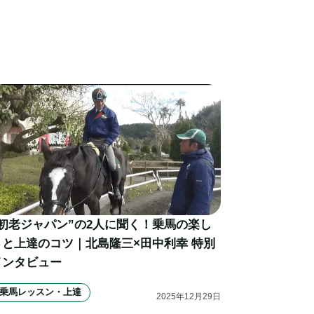
”初老ジャパン”の2人に聞く！乗馬の楽し
さと上達のコツ｜北島隆三×田中利幸 特別
インタビュー
乗馬レッスン・上達
2025
年
12
月
29
日