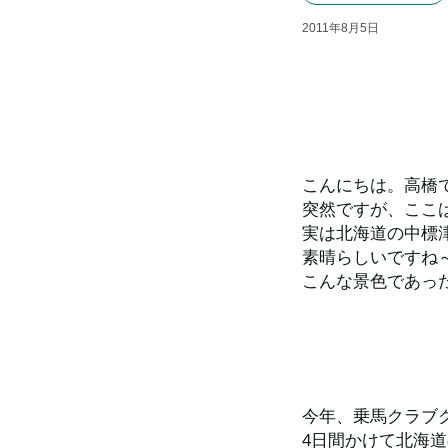
2011
年
8
月
5
日
こんにちは。高橋
突然ですが、ここ
実は北海道の中標
素晴らしいですね
こんな景色であっ
今年、乗馬クラブ
4日間かけて北海