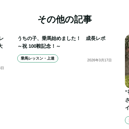
その他の記事
レ
うちの子、乗馬始めました！　成長レポ　
大
～祝 100鞍記念！～
乗馬レッスン・上達
2026
年
3
月
17
日
3
日