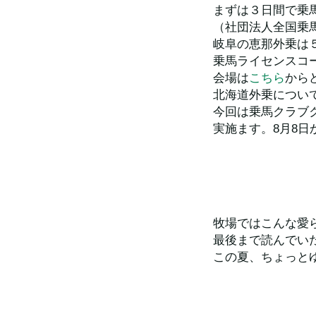
まずは３日間で乗
（社団法人全国乗
岐阜の恵那外乗は５
乗馬ライセンスコ
会場は
こちら
から
北海道外乗につい
今回は乗馬クラブクレ
実施ます。8月8
牧場ではこんな愛ら
最後まで読んでい
この夏、ちょっと