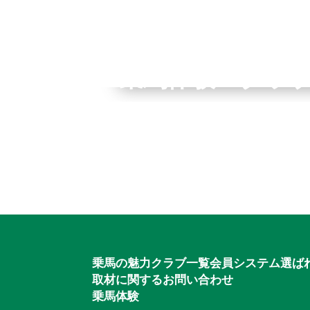
全国拠点のクレインネット
乗馬体験・クラ
個別相談承ります
入会のご相談・
乗馬体験・クラブ検索
ご相談・入会申込
乗馬の魅力
クラブ一覧
会員システム
選ば
取材に関するお問い合わせ
乗馬体験