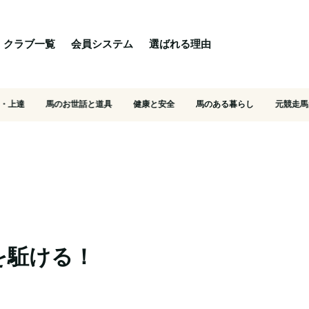
る理由
ご相談・入会相談
乗馬体験・クラブ検索
クラブ一覧
会員システム
選ばれる理由
・上達
馬のお世話と道具
健康と安全
馬のある暮らし
元競走馬
を駈ける！