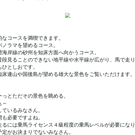
的なコースを満喫できます。
パノラマを望めるコース。
湾海岸線の砂州を知床方面へ向かうコース。
普段見ることのできない地平線や水平線が広がり、馬で走
もひとしおです。
知床連山や国後島が望める雄大な景色をご覧いただけます
ーっとただその景色を眺める。
ぁ～
しているみなさん。
間も必要ですよね。
走るには乗馬ライセンス４級程度の乗馬レベルが必要にな
予定がお決まりでないみなさん。