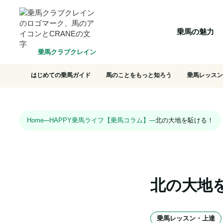
HOME
乗馬の魅力
クラブ一覧
会員システム
選ばれ
乗馬の魅力
乗馬クラブクレイン
はじめての乗馬ガイド
馬のことをもっと知ろう
乗馬レッスン
Home
HAPPY乗馬ライフ【乗馬コラム】
北の大地を駈ける！
北の大地
乗馬レッスン・上達