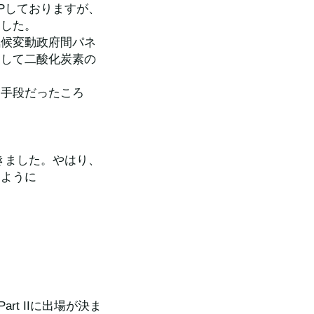
Pしておりますが、
ました。
気候変動政府間パネ
として二酸化炭素の
通手段だったころ
きました。やはり、
すように
rt IIに出場が決ま