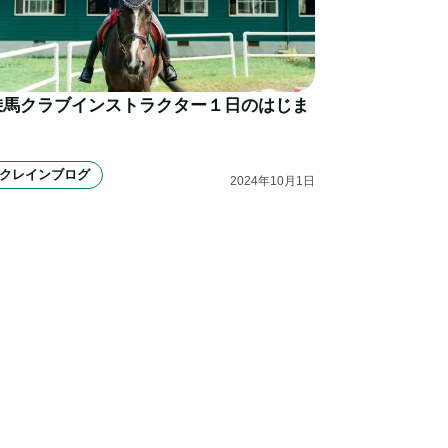
乗馬クラブインストラクター１日のはじま
り
クレインブログ
2024
年
10
月
1
日