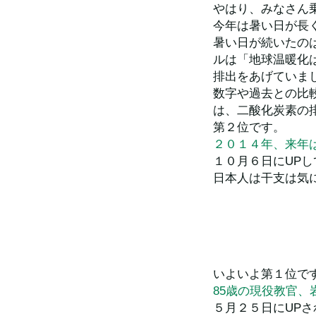
やはり、みなさん
今年は暑い日が長
暑い日が続いたの
ルは「地球温暖化
排出をあげていま
数字や過去との比
は、二酸化炭素の
第２位です。
２０１４年、来年
１０月６日にUP
日本人は干支は気
いよいよ第１位で
85歳の現役教官
５月２５日にUPされ