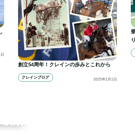
し
1
日
創立54周年！クレインの歩みとこれから
クレインブログ
2025
年
2
月
1
日
ワーク
ブ検索