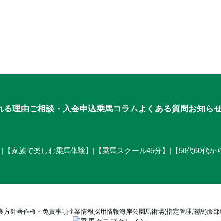
申込
れる理由
ご相談・入会申込
乗馬コラム
よくある質問
お知ら
】
|
【家族で楽しむ乗馬体験】
|
【乗馬スクール45分】
|
【50代60代
護方針
著作権・免責事項
企業情報
採用情報
海岸公園馬術場(指定管理施設)
服部