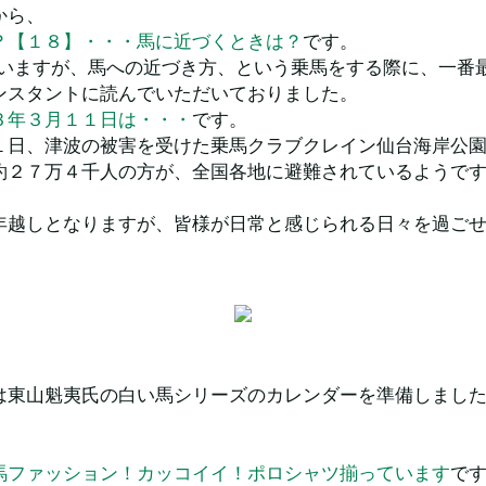
から、
？【１８】・・・馬に近づくときは？
です。
ていますが、馬への近づき方、という乗馬をする際に、一番
ンスタントに読んでいただいておりました。
３年３月１１日は・・・
です。
１日、津波の被害を受けた乗馬クラブクレイン仙台海岸公園
約２７万４千人の方が、全国各地に避難されているようで
年越しとなりますが、皆様が日常と感じられる日々を過ご
。
は東山魁夷氏の白い馬シリーズのカレンダーを準備しまし
。
馬ファッション！カッコイイ！ポロシャツ揃っています
で