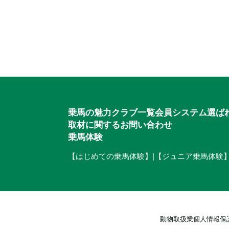
入会のご相談・
乗馬体験・クラブ検索
ご相談・入会申込
乗馬の魅力
クラブ一覧
会員システム
選ば
取材に関するお問い合わせ
乗馬体験
【はじめての乗馬体験】
|
【ジュニア乗馬体験
動物取扱業
個人情報保