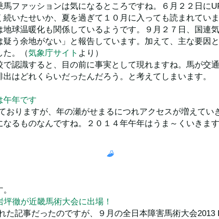
乗馬ファッションは気になるところですね。６月２２日にU
く続いたせいか、夏を過ぎて１０月に入っても読まれてい
は地球温暖化も関係しているようです。９月２７日、国連
は疑う余地がない」と報告しています。加えて、主な要因
した。（
気象庁サイト
より）
較で認識すると、目の前に事実として現れますね。馬が交
排出はどれくらいだったんだろう。と考えてしまいます。
は午年です
しておりますが、年の瀬がせまるにつれアクセスが増えてい
になるものなんですね。２０１４年午年はうま～くいきま
す。
、岩坪徹が近畿馬術大会に出場！
た記事だったのですが、９月の全日本障害馬術大会2013 Pa