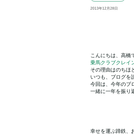
2013
年
12
月
28
日
こんにちは、高橋
乗馬クラブクレイ
その理由はのちほ
いつも、ブログを
今回は、今年のブ
一緒に一年を振り
幸せを運ぶ蹄鉄、