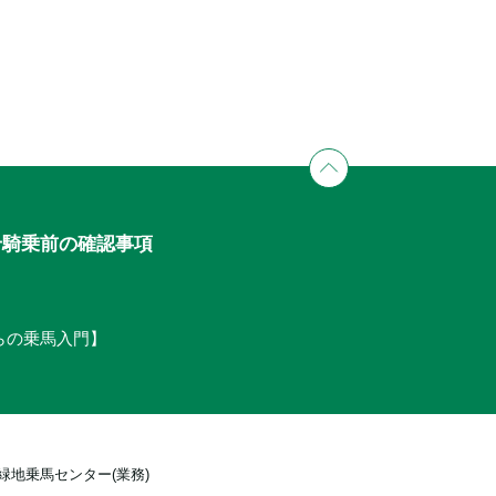
せ
騎乗前の確認事項
からの乗馬入門】
緑地乗馬センター(業務)