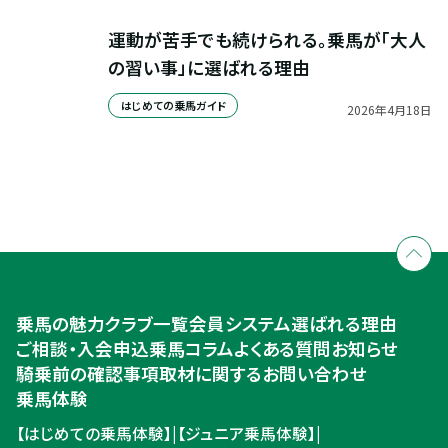
運動が苦手でも続けられる。乗馬が「大人
の習い事」に選ばれる理由
はじめての乗馬ガイド
2026
年
4
月
18
日
全国拠点のクレインネットワーク
個別相談承ります
乗馬体験・クラブ検索
入会のご相談・申込
乗馬体験・クラブ検索
乗馬の魅力
クラブ一覧
会員システム
選ばれる理由
ご相談・入会申込
ご相談・入会申込
乗馬コラム
よくある質問
お知らせ
騎乗前の確認事項
取材に関するお問い合わせ
乗馬体験
【はじめての乗馬体験】
|
【ジュニア乗馬体験】
|