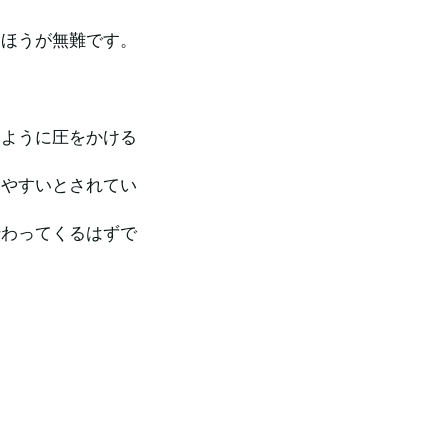
たほうが無難です。
。
るように圧をかける
しやすいとされてい
伝わってくるはずで