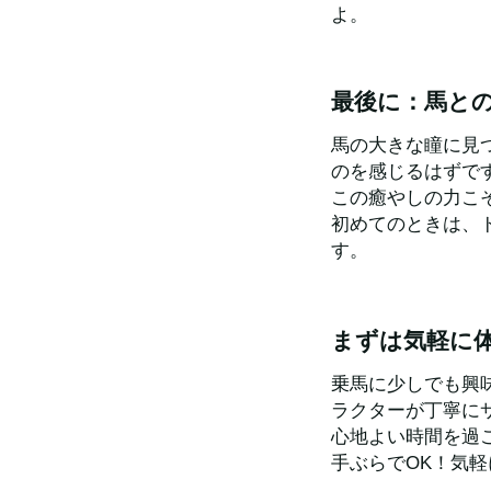
よ。
最後に：馬と
馬の大きな瞳に見
のを感じるはずで
この癒やしの力こ
初めてのときは、
す。
まずは気軽に
乗馬に少しでも興
ラクターが丁寧に
心地よい時間を過
手ぶらでOK！気