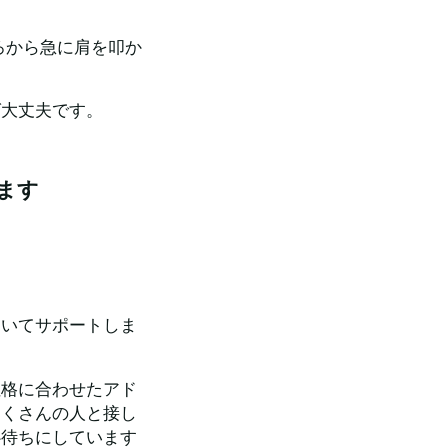
ろから急に肩を叩か
ば大丈夫です。
ます
ついてサポートしま
性格に合わせたアド
たくさんの人と接し
心待ちにしています