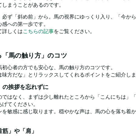
てしまうことがあるのです。
、必ず「斜め前」から。馬の視界にゆっくり入り、「今か
心感への第一歩です。
て詳しくは
こちらの記事
をご覧ください。
る「馬の触り方」のコツ
馬初心者の方でも安心な、馬の触り方のコツです。
は味方だな」とリラックスしてくれるポイントをご紹介し
は」の挨拶を忘れずに
のではなく、まずは少し離れたところから「こんにちは」
あげてください。
ンを敏感に感じ取ります。穏やかな声は、馬の心を落ち着
「首筋」や「肩」