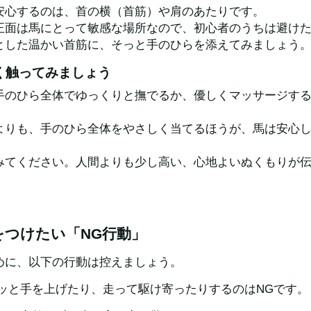
安心するのは、首の横（首筋）や肩のあたりです。
正面は馬にとって敏感な場所なので、初心者のうちは避け
とした温かい首筋に、そっと手のひらを添えてみましょう
しく触ってみましょう
手のひら全体でゆっくりと撫でるか、優しくマッサージす
よりも、手のひら全体をやさしく当てるほうが、馬は安心
みてください。人間よりも少し高い、心地よいぬくもりが
をつけたい「NG行動」
めに、以下の行動は控えましょう。
バッと手を上げたり、走って駆け寄ったりするのはNGです。