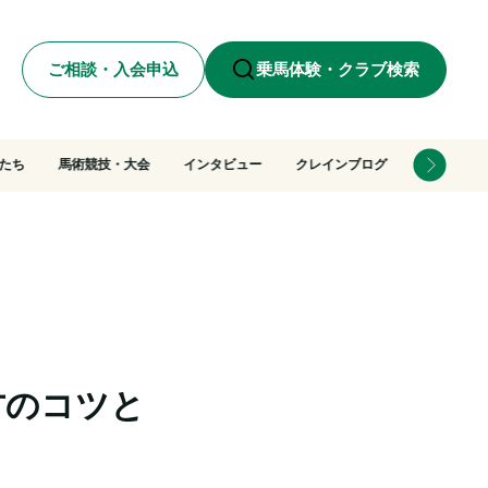
ご相談・入会申込
乗馬体験・クラブ検索
たち
馬術競技・大会
インタビュー
クレインブログ
方のコツと