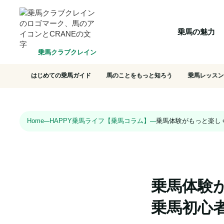
HOME
乗馬の魅力
クラブ一覧
会員システム
選ばれ
乗馬の魅力
乗馬クラブクレイン
はじめての乗馬ガイド
馬のことをもっと知ろう
乗馬レッスン
Home
HAPPY乗馬ライフ【乗馬コラム】
乗馬体験がもっと楽し
乗馬体験
乗馬初心