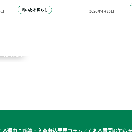
馬のある暮らし
0
日
2026
年
4
月
20
日
ワーク
ブ検索
申込
れる理由
ご相談・入会申込
乗馬コラム
よくある質問
お知ら