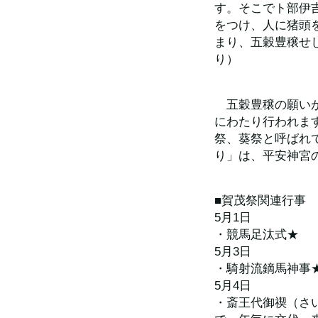
す。そこでト部伊
をつけ、人に猪頭
まり、五穀豊穣せ
り）
　五穀豊穣の願い
にわたり行われま
祭、葵祭と呼ばれ
り」は、平安神宮
■賀茂祭関連行事
5月1日　
・競馬足汰式★　
5月3日　
・騎射流鏑馬神事
5月4日　
・斎王代御禊（さ