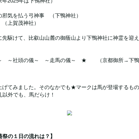
年2025年は下鴨神社）
の邪気を払う弓神事　（下鴨神社）
　（上賀茂神社）
に先駆けて、比叡山山麓の御蔭山より下鴨神社に神霊を迎
～　～社頭の儀～　～走馬の儀～　★　　（京都御所→下
上げてみました。そのなかでも★マークは馬が登場するも
祭礼以外でも、馬だらけ！
？葵祭の１日の流れは？】