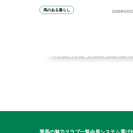
馬のある暮らし
2026
年
5
月
2
全国拠点のクレインネット
乗馬体験・クラ
個別相談承ります
入会のご相談・
乗馬体験・クラブ検索
ご相談・入会申込
乗馬の魅力
クラブ一覧
会員システム
選ば