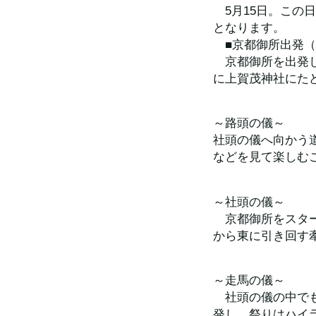
　5月15日。こ
となります。
　■京都御所出発（1
　京都御所を出発
に上賀茂神社にた
～路頭の儀～
社頭の儀へ向かう
などを見て楽しむ
～社頭の儀～
　京都御所をスタ
から東に引き回す
～走馬の儀～
　社頭の儀の中で
発し、祭りはハイ