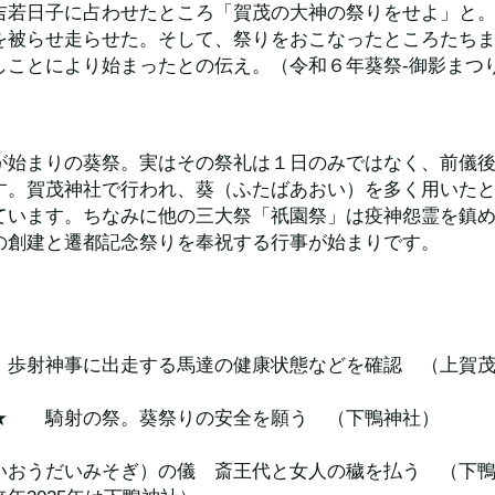
吉若日子に占わせたところ「賀茂の大神の祭りをせよ」と
を被らせ走らせた。そして、祭りをおこなったところたち
しことにより始まったとの伝え。（令和６年葵祭-御影まつ
が始まりの葵祭。実はその祭礼は１日のみではなく、前儀後
す。賀茂神社で行われ、葵（ふたばあおい）を多く用いた
ています。ちなみに他の三大祭「祇園祭」は疫神怨霊を鎮
の創建と遷都記念祭りを奉祝する行事が始まりです。
　歩射神事に出走する馬達の健康状態などを確認　（上賀
★　　騎射の祭。葵祭りの安全を願う　（下鴨神社）
いおうだいみそぎ）の儀　斎王代と女人の穢を払う　（下