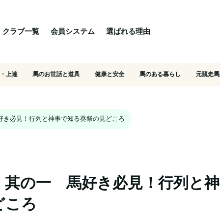
る理由
ご相談・入会相談
乗馬体験・クラブ検索
クラブ一覧
会員システム
選ばれる理由
・上達
馬のお世話と道具
健康と安全
馬のある暮らし
元競走馬
好き必見！行列と神事で知る葵祭の見どころ
！其の一　馬好き必見！行列と
どころ