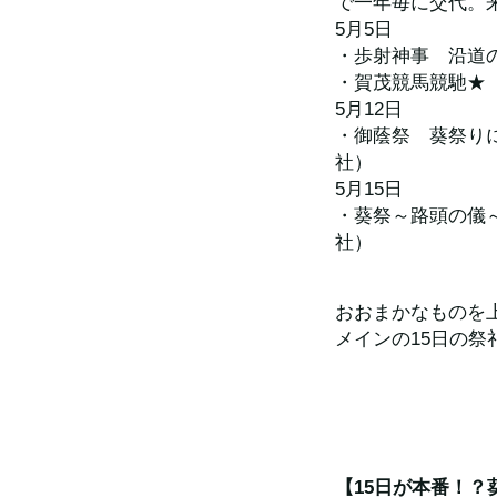
で一年毎に交代。来
5月5日
・歩射神事　沿道
・賀茂競馬競馳★
5月12日　
・御蔭祭　葵祭り
社）
5月15日
・葵祭～路頭の儀
社）
おおまかなものを
メインの15日の
【15日が本番！