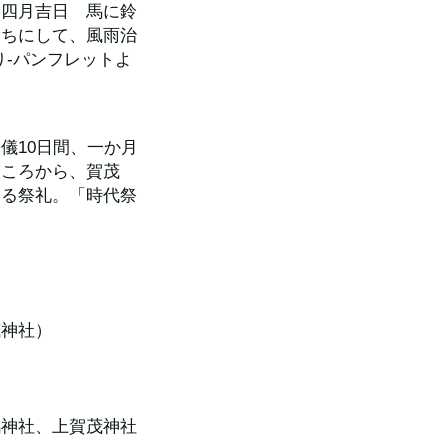
。四月吉日　馬に鈴
まちにして、風雨治
り-パンフレットよ
儀10日間、一か月
ところから、賀茂
める祭礼。「時代祭
茂神社）
鴨神社、上賀茂神社