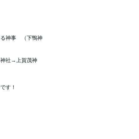
える神事　（下鴨神
鴨神社→上賀茂神
のです！