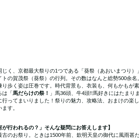
同じく、京都最大祭りの1つである「葵祭（あおいまつり）
イトの賀茂祭（葵祭）の行列。その数はなんと総勢500余名
練り歩く姿は圧巻です。時代背景も、衣装も、何もかもが
ろは「
馬だらけの祭！
」馬36頭、牛4頭!!馬好きにはたま
に行ってまいりました！祭りの魅力、攻略法、おまけの楽
います。
何が行われるの？」そんな疑問にお答えします】
最古のお祭り。ときは1500年前、欽明天皇の御代に風雨甚