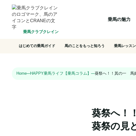
HOME
乗馬の魅力
クラブ一覧
会員システム
選ばれ
乗馬の魅力
乗馬クラブクレイン
はじめての乗馬ガイド
馬のことをもっと知ろう
乗馬レッスン
Home
HAPPY乗馬ライフ【乗馬コラム】
葵祭へ！！其の一 馬
葵祭へ！
葵祭の見