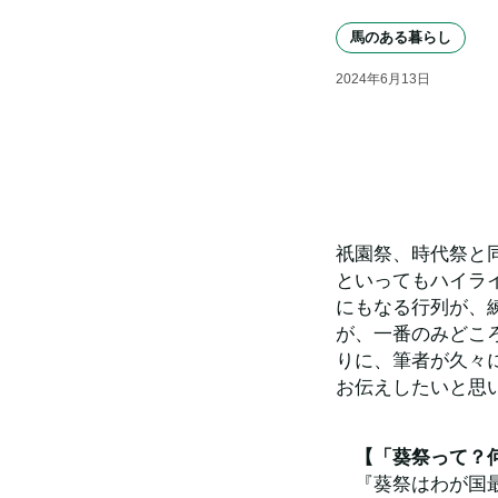
馬のある暮らし
2024
年
6
月
13
日
祇園祭、時代祭と
といってもハイラ
にもなる行列が、
が、一番のみどこ
りに、筆者が久々
お伝えしたいと思
　【「葵祭って？
　『葵祭はわが国