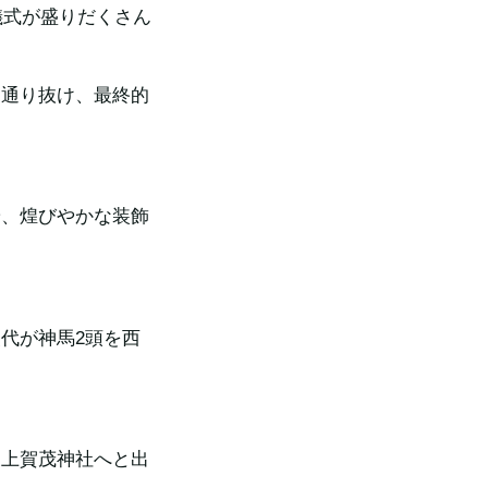
儀式が盛りだくさん
）
を通り抜け、最終的
や、煌びやかな装飾
代が神馬2頭を西
後上賀茂神社へと出