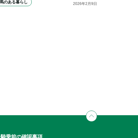
馬のある暮らし
2026
年
2
月
9
日
せ
騎乗前の確認事項