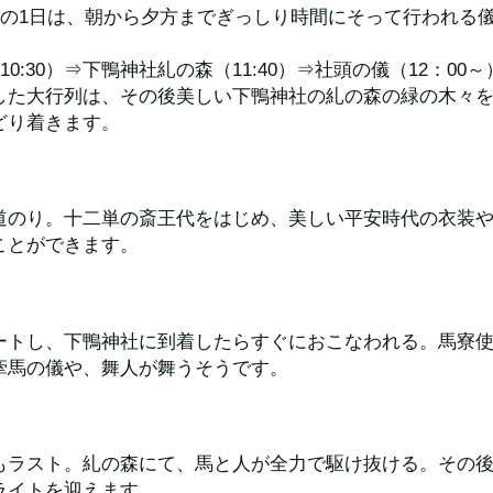
の日の1日は、朝から夕方までぎっしり時間にそって行われる
0:30）⇒下鴨神社糺の森（11:40）⇒社頭の儀（12：00～
した大行列は、その後美しい下鴨神社の糺の森の緑の木々
どり着きます。
道のり。十二単の斎王代をはじめ、美しい平安時代の衣装
ことができます。
ートし、下鴨神社に到着したらすぐにおこなわれる。馬寮使
牽馬の儀や、舞人が舞うそうです。
もラスト。糺の森にて、馬と人が全力で駆け抜ける。その
ライトを迎えます。