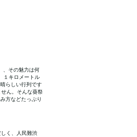
」、その魅力は何
。１キロメートル
素晴らしい行列です
りません。そんな葵祭
しみ方などたっぷり
だしく、人民難渋