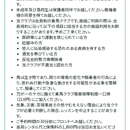
す。
未成年及び高校生は保護者同伴でお越しください。親権者
様の同意を得てお越しください。
当クラブは会員制の乗馬クラブです。施設ご利用の際は、会
員規約に沿って以下の項目に該当する方の施設利用をお断
りすることがあります。予めご了承ください。
医師等により運動を禁じられている方
妊娠中の方
他人に伝染感染する恐れのある疾病を有する方
酒気を帯びている方
反社会的勢力等関係者
当クラブが不適当と認めた方
馬は生き物であり、周りの環境の変化や騎乗者の行為によ
り、思わぬ行動や急激な動きをする可能性がある事を理解
して、騎乗してください。
万が一のケガに備えて乗馬クラブ傷害保障制度一口券
（210円）にご加入ください。
気象、災害、突発事故その他やむをえない理由により当クラ
ブが必要と判断した場合、レッスンを中止することがありま
す。
ご予約時間の30分前にフロントへお越しください。
装具レンタル代と保険料の1,860円は当日お支払いくださ