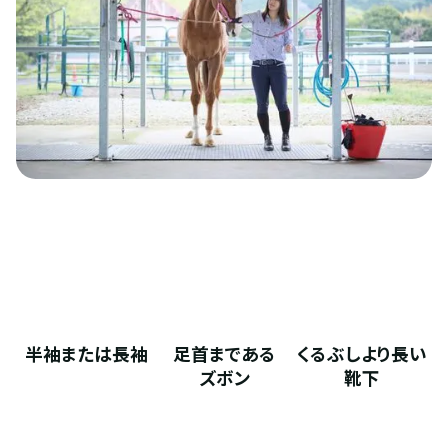
半袖または長袖
足首まである
くるぶしより長い
ズボン
靴下