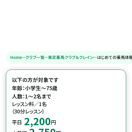
Home
クラブ一覧
東武乗馬クラブ＆クレイン
はじめての乗馬体
以下の方が対象です

年齢：小学生～75歳

レッスン料／1名

（30分レッスン）
2,200
平日
円
2,750