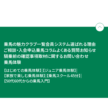
全国拠点のクレインネットワーク
個別相談承ります
乗馬体験・クラブ検索
入会のご相談・申込
乗馬体験・クラブ検索
乗馬の魅力
クラブ一覧
会員システム
選ばれる理由
ご相談・入会申込
ご相談・入会申込
乗馬コラム
よくある質問
お知らせ
騎乗前の確認事項
取材に関するお問い合わせ
乗馬体験
【はじめての乗馬体験】
|
【ジュニア乗馬体験】
|
【家族で楽しむ乗馬体験】
|
【乗馬スクール45分】
|
【50代60代からの乗馬入門】