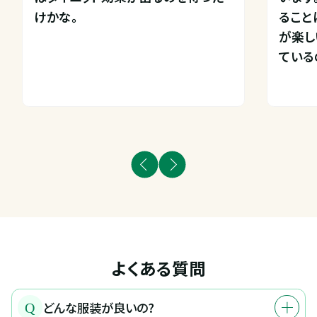
けかな。
ること
が楽し
ている
よくある質問
どんな服装が良いの?
Q