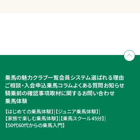
全国拠点のクレインネットワーク
個別相談承ります
乗馬体験・クラブ検索
入会のご相談・申込
乗馬体験・クラブ検索
乗馬の魅力
クラブ一覧
会員システム
選ばれる理由
ご相談・入会申込
ご相談・入会申込
乗馬コラム
よくある質問
お知らせ
騎乗前の確認事項
取材に関するお問い合わせ
乗馬体験
【はじめての乗馬体験】
|
【ジュニア乗馬体験】
|
【家族で楽しむ乗馬体験】
|
【乗馬スクール45分】
|
【50代60代からの乗馬入門】