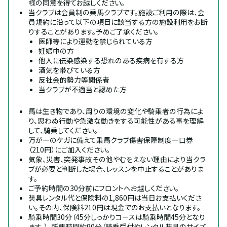
様の同意を得てお越しください。
当クラブは会員制の乗馬クラブです。施設ご利用の際は、会
員規約に沿って以下の項目に該当する方の施設利用をお断
りすることがあります。予めご了承ください。
医師等により運動を禁じられている方
妊娠中の方
他人に伝染感染する恐れのある疾病を有する方
酒気を帯びている方
反社会的勢力等関係者
当クラブが不適当と認めた方
馬は生き物であり、周りの環境の変化や騎乗者の行為によ
り、思わぬ行動や急激な動きをする可能性がある事を理解
して、騎乗してください。
万が一のケガに備えて乗馬クラブ傷害保障制度一口券
（210円）にご加入ください。
気象、災害、突発事故その他やむをえない理由により当クラ
ブが必要と判断した場合、レッスンを中止することがありま
す。
ご予約時間の30分前にフロントへお越しください。
装具レンタル代と保険料の1,860円は当日お支払いくださ
い。その内、保険料210円は現金でのお支払いとなります。
騎乗時間30分（45分しっかりコースは騎乗時間45分となり
ます。）、所要時間約90分（騎乗受付やレンタル装具のサイズ