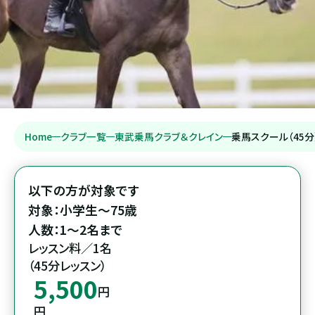
Home
クラブ一覧
東武乗馬クラブ＆クレイン
乗馬スクール（45分
以下の方が対象です

対象：小学生～75歳

人数：1～2名まで
レッスン料／1名

（45分レッスン）
5,500
円
円