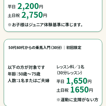
2,200
平日
円
2,750
土日祝
円
※お子様はジュニア体験基準に準じます。
50代60代からの乗馬入門（30分）｜初回限定
レッスン料／1名

以下の方が対象です

（30分レッスン）
年齢：50歳～75歳

1,650
人数：1名またはご夫婦
平日
円
1650
土日祝
円
※運動に支障がない方