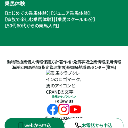
乗馬体験
【はじめての乗馬体験】
|
【ジュニア乗馬体験】
|
【家族で楽しむ乗馬体験】
|
【乗馬スクール45分】
|
【50代60代からの乗馬入門】
動物取扱業
個人情報保護方針
著作権・免責事項
企業情報
採用情報
海岸公園馬術場(指定管理施設)
服部緑地乗馬センター(業務)
乗馬クラブクレイン
Follow us
© 2016-2024 CRANE
webから申込
お電話から申込