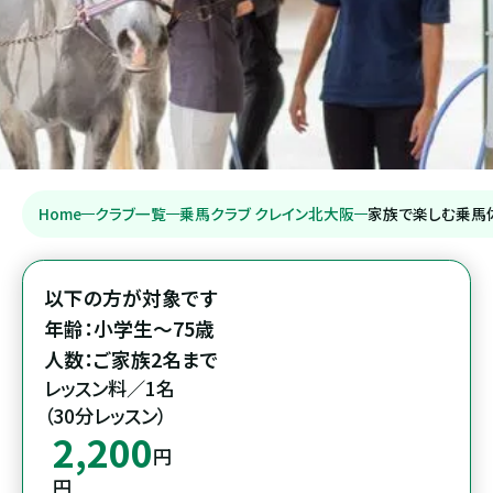
Home
クラブ一覧
乗馬クラブ クレイン北大阪
家族で楽しむ乗馬体
以下の方が対象です

年齢：小学生～75歳

人数：ご家族2名まで
レッスン料／1名

（30分レッスン）
2,200
円
円