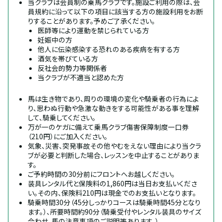
当クラブは会員制の乗馬クラブです。施設ご利用の際は、会
員規約に沿って以下の項目に該当する方の施設利用をお断
りすることがあります。予めご了承ください。
医師等により運動を禁じられている方
妊娠中の方
他人に伝染感染する恐れのある疾病を有する方
酒気を帯びている方
反社会的勢力等関係者
当クラブが不適当と認めた方
馬は生き物であり、周りの環境の変化や騎乗者の行為によ
り、思わぬ行動や急激な動きをする可能性がある事を理解
して、騎乗してください。
万が一のケガに備えて乗馬クラブ傷害保障制度一口券
（210円）にご加入ください。
気象、災害、突発事故その他やむをえない理由により当クラ
ブが必要と判断した場合、レッスンを中止することがありま
す。
ご予約時間の30分前にフロントへお越しください。
装具レンタル代と保険料の1,860円は当日お支払いくださ
い。その内、保険料210円は現金でのお支払いとなります。
騎乗時間30分（45分しっかりコースは騎乗時間45分となり
ます。）、所要時間約90分（騎乗受付やレンタル装具のサイズ
合わせ、馬の注意事項のご説明等あります。）