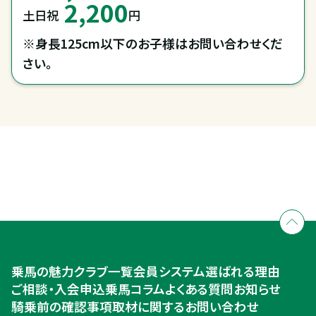
2,200
土日祝
円
※身長125cm以下のお子様はお問い合わせくだ
さい。
全国拠点のクレインネットワーク
個別相談承ります
乗馬体験・クラブ検索
入会のご相談・申込
乗馬体験・クラブ検索
乗馬の魅力
クラブ一覧
会員システム
選ばれる理由
ご相談・入会申込
ご相談・入会申込
乗馬コラム
よくある質問
お知らせ
騎乗前の確認事項
取材に関するお問い合わせ