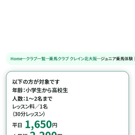
Home
クラブ一覧
乗馬クラブ クレイン北大阪
ジュニア乗馬体験
以下の方が対象です

年齢：小学生から高校生

人数：1～2名まで
レッスン料／1名

（30分レッスン）
1,650
平日
円
2,200