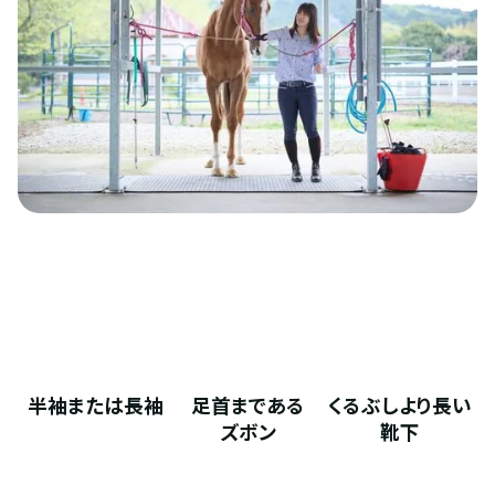
半袖または長袖
足首まである
くるぶしより長い
ズボン
靴下