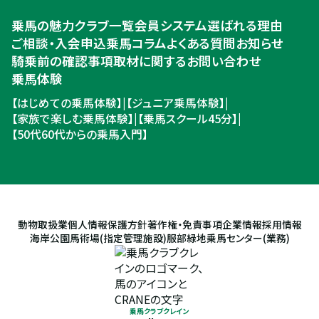
乗馬体験・クラブ検索
乗馬の魅力
クラブ一覧
会員システム
選ばれる理由
ご相談・入会申込
ご相談・入会申込
乗馬コラム
よくある質問
お知らせ
騎乗前の確認事項
取材に関するお問い合わせ
乗馬体験
【はじめての乗馬体験】
|
【ジュニア乗馬体験】
|
【家族で楽しむ乗馬体験】
|
【乗馬スクール45分】
|
【50代60代からの乗馬入門】
動物取扱業
個人情報保護方針
著作権・免責事項
企業情報
採用情報
海岸公園馬術場(指定管理施設)
服部緑地乗馬センター(業務)
乗馬クラブクレイン