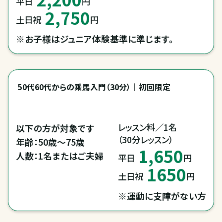
平日
円
2,750
土日祝
円
※お子様はジュニア体験基準に準じます。
50代60代からの乗馬入門（30分）｜初回限定
レッスン料／1名

以下の方が対象です

（30分レッスン）
年齢：50歳～75歳

1,650
人数：1名またはご夫婦
平日
円
1650
土日祝
円
※運動に支障がない方