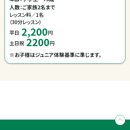
人数：ご家族2名まで
レッスン料／1名

（30分レッスン）
2,200
平日
円
2200
土日祝
円
※お子様はジュニア体験基準に準じます。
全国拠点のクレインネットワーク
個別相談承ります
乗馬体験・クラブ検索
入会のご相談・申込