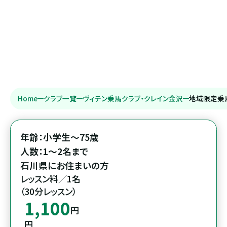
Home
クラブ一覧
ヴィテン乗馬クラブ・クレイン金沢
地域限定乗
年齢：小学生～75歳

人数：1～2名まで

石川県にお住まいの方
レッスン料／1名

（30分レッスン）
1,100
円
円