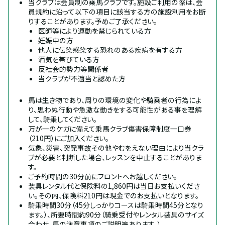
当クラブは会員制の乗馬クラブです。施設ご利用の際は、会
員規約に沿って以下の項目に該当する方の施設利用をお断
りすることがあります。予めご了承ください。
医師等により運動を禁じられている方
妊娠中の方
他人に伝染感染する恐れのある疾病を有する方
酒気を帯びている方
反社会的勢力等関係者
当クラブが不適当と認めた方
馬は生き物であり、周りの環境の変化や騎乗者の行為によ
り、思わぬ行動や急激な動きをする可能性がある事を理解
して、騎乗してください。
万が一のケガに備えて乗馬クラブ傷害保障制度一口券
（210円）にご加入ください。
気象、災害、突発事故その他やむをえない理由により当クラ
ブが必要と判断した場合、レッスンを中止することがありま
す。
ご予約時間の30分前にフロントへお越しください。
装具レンタル代と保険料の1,860円は当日お支払いくださ
い。その内、保険料210円は現金でのお支払いとなります。
騎乗時間30分（45分しっかりコースは騎乗時間45分となり
ます。）、所要時間約90分（騎乗受付やレンタル装具のサイズ
合わせ、馬の注意事項のご説明等あります。）