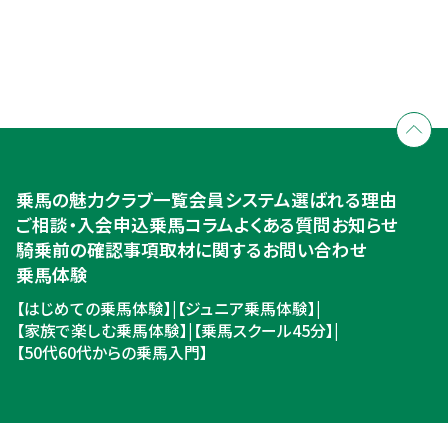
全国拠点のクレインネットワーク
個別相談承ります
乗馬体験・クラブ検索
入会のご相談・申込
乗馬体験・クラブ検索
乗馬の魅力
クラブ一覧
会員システム
選ばれる理由
ご相談・入会申込
ご相談・入会申込
乗馬コラム
よくある質問
お知らせ
騎乗前の確認事項
取材に関するお問い合わせ
乗馬体験
【はじめての乗馬体験】
|
【ジュニア乗馬体験】
|
【家族で楽しむ乗馬体験】
|
【乗馬スクール45分】
|
【50代60代からの乗馬入門】