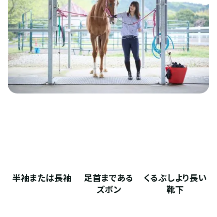
半袖または長袖
足首まである
くるぶしより長い
ズボン
靴下