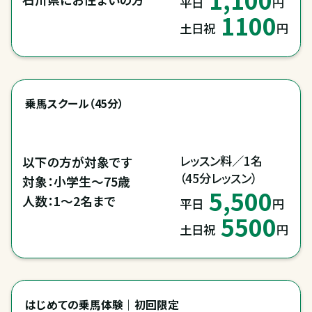
平日
円
1100
土日祝
円
乗馬スクール（45分）
レッスン料／1名

以下の方が対象です

（45分レッスン）
対象：小学生～75歳

5,500
人数：1～2名まで
平日
円
5500
土日祝
円
はじめての乗馬体験｜初回限定