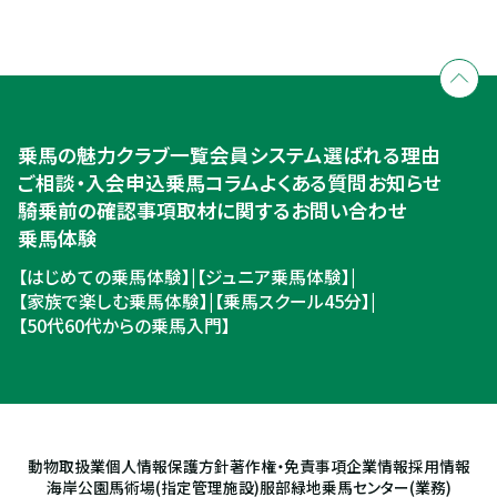
全国拠点のクレインネットワーク
個別相談承ります
乗馬体験・クラブ検索
入会のご相談・申込
乗馬体験・クラブ検索
乗馬の魅力
クラブ一覧
会員システム
選ばれる理由
ご相談・入会申込
ご相談・入会申込
乗馬コラム
よくある質問
お知らせ
騎乗前の確認事項
取材に関するお問い合わせ
乗馬体験
【はじめての乗馬体験】
|
【ジュニア乗馬体験】
|
【家族で楽しむ乗馬体験】
|
【乗馬スクール45分】
|
【50代60代からの乗馬入門】
動物取扱業
個人情報保護方針
著作権・免責事項
企業情報
採用情報
海岸公園馬術場(指定管理施設)
服部緑地乗馬センター(業務)