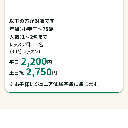
以下の方が対象です

年齢：小学生～75歳

レッスン料／1名

（30分レッスン）
2,200
平日
円
2,750
土日祝
円
※お子様はジュニア体験基準に準じます。