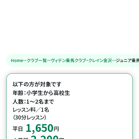
Home
クラブ一覧
ヴィテン乗馬クラブ・クレイン金沢
ジュニア乗
以下の方が対象です

年齢：小学生から高校生

人数：1～2名まで
レッスン料／1名

（30分レッスン）
1,650
平日
円
2,200