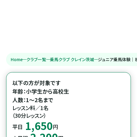
Home
クラブ一覧
乗馬クラブ クレイン茨城
ジュニア乗馬体験｜
以下の方が対象です

年齢：小学生から高校生

人数：1～2名まで
レッスン料／1名

（30分レッスン）
1,650
平日
円
2,200