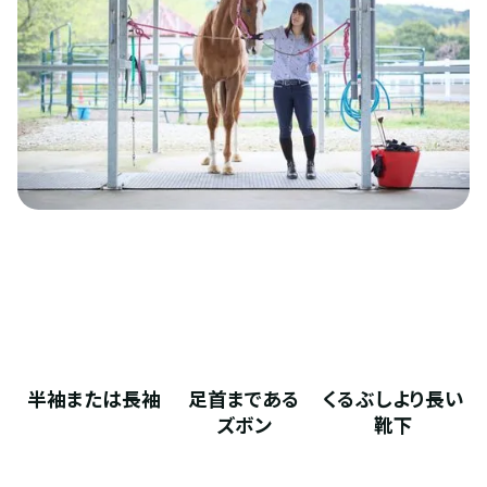
半袖または長袖
足首まである
くるぶしより長い
ズボン
靴下