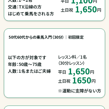
平日
円
1,650
交通：TX沿線の方

土日祝
円
はじめて乗馬をされる方
50代60代からの乗馬入門（30分）｜初回限定
レッスン料／1名

以下の方が対象です

（30分レッスン）
年齢：50歳～75歳

1,650
人数：1名またはご夫婦
平日
円
1650
土日祝
円
※運動に支障がない方