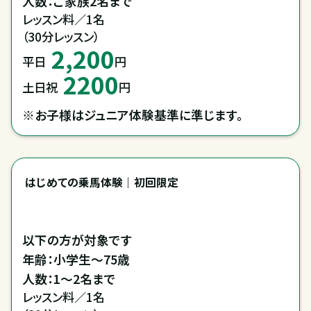
人数：ご家族2名まで
レッスン料／1名

（30分レッスン）
2,200
平日
円
2200
土日祝
円
※お子様はジュニア体験基準に準じます。
はじめての乗馬体験｜初回限定
以下の方が対象です

年齢：小学生～75歳

レッスン料／1名
