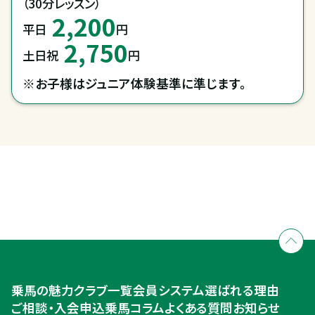
（30分レッスン）
2,200
平日
円
2,750
土日祝
円
※お子様はジュニア体験基準に準じます。
全国拠点のクレインネットワーク
個別相談承ります
乗馬体験・クラブ検索
入会のご相談・申込
乗馬体験・クラブ検索
乗馬の魅力
クラブ一覧
会員システム
選ばれる理由
ご相談・入会申込
ご相談・入会申込
乗馬コラム
よくある質問
お知らせ