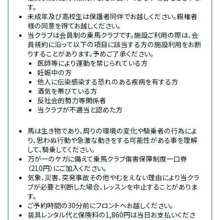
す。
未成年及び高校生は保護者同伴でお越しください。親権者
様の同意を得てお越しください。
当クラブは会員制の乗馬クラブです。施設ご利用の際は、会
員規約に沿って以下の項目に該当する方の施設利用をお断
りすることがあります。予めご了承ください。
医師等により運動を禁じられている方
妊娠中の方
他人に伝染感染する恐れのある疾病を有する方
酒気を帯びている方
反社会的勢力等関係者
当クラブが不適当と認めた方
馬は生き物であり、周りの環境の変化や騎乗者の行為によ
り、思わぬ行動や急激な動きをする可能性がある事を理解
して、騎乗してください。
万が一のケガに備えて乗馬クラブ傷害保障制度一口券
（210円）にご加入ください。
気象、災害、突発事故その他やむをえない理由により当クラ
ブが必要と判断した場合、レッスンを中止することがありま
す。
ご予約時間の30分前にフロントへお越しください。
装具レンタル代と保険料の1,860円は当日お支払いくださ