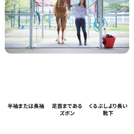
半袖または長袖
足首まである
くるぶしより長い
ズボン
靴下