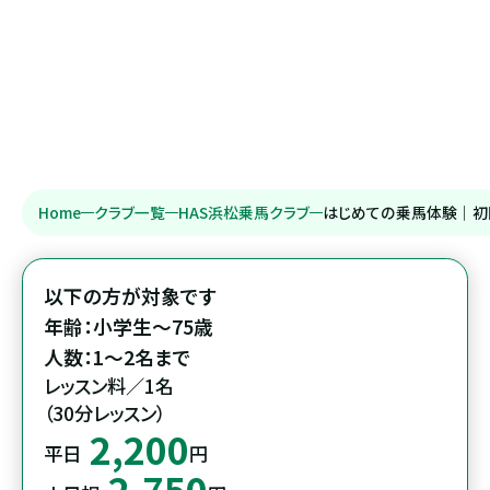
Home
クラブ一覧
HAS浜松乗馬クラブ
はじめての乗馬体験｜初
以下の方が対象です

年齢：小学生～75歳

レッスン料／1名

（30分レッスン）
2,200
平日
円
2,750