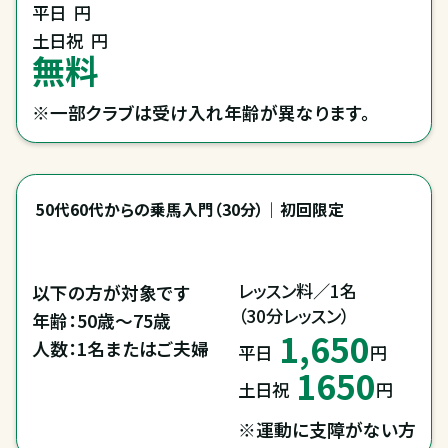
平日
円
土日祝
円
無料
※一部クラブは受け入れ年齢が異なります。
50代60代からの乗馬入門（30分）｜初回限定
レッスン料／1名

以下の方が対象です

（30分レッスン）
年齢：50歳～75歳

1,650
人数：1名またはご夫婦
平日
円
1650
土日祝
円
※運動に支障がない方