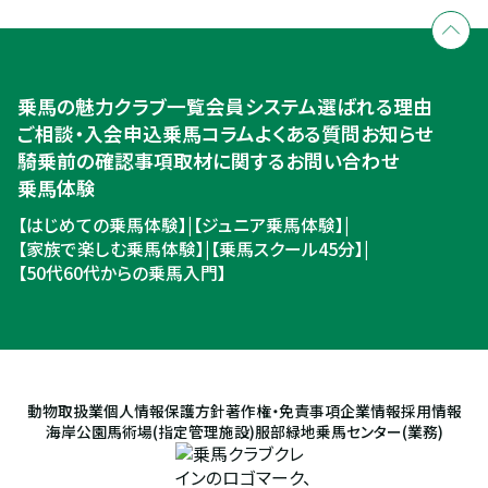
個別相談承ります
乗馬体験・クラブ検索
入会のご相談・申込
乗馬体験・クラブ検索
乗馬の魅力
クラブ一覧
会員システム
選ばれる理由
ご相談・入会申込
ご相談・入会申込
乗馬コラム
よくある質問
お知らせ
騎乗前の確認事項
取材に関するお問い合わせ
乗馬体験
【はじめての乗馬体験】
|
【ジュニア乗馬体験】
|
【家族で楽しむ乗馬体験】
|
【乗馬スクール45分】
|
【50代60代からの乗馬入門】
動物取扱業
個人情報保護方針
著作権・免責事項
企業情報
採用情報
海岸公園馬術場(指定管理施設)
服部緑地乗馬センター(業務)