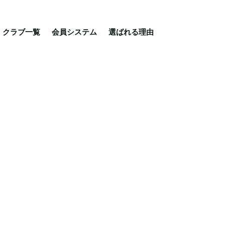
る理由
ご相談・入会相談
乗馬体験・クラブ検索
クラブ一覧
会員システム
選ばれる理由
限定