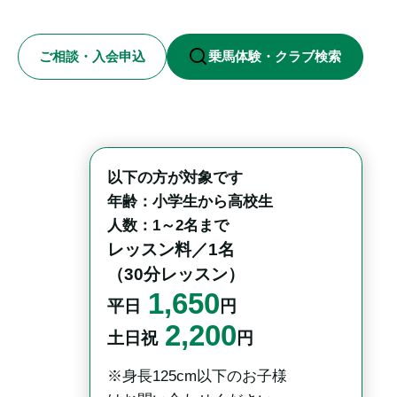
ご相談・入会申込
乗馬体験・クラブ検索
以下の方が対象です

年齢：小学生から高校生

人数：1～2名まで
レッスン料／1名

（30分レッスン）
1,650
平日
円
2,200
土日祝
円
※身長125cm以下のお子様