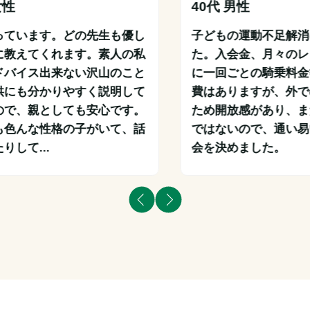
女性
40代 男性
っています。どの先生も優し
子どもの運動不足解消
に教えてくれます。素人の私
た。入会金、月々のレ
ドバイス出来ない沢山のこと
に一回ごとの騎乗料金
供にも分かりやすく説明して
費はありますが、外で
ので、親としても安心です。
ため開放感があり、ま
も色んな性格の子がいて、話
ではないので、通い易
りして...
会を決めました。