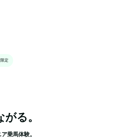
回限定
ながる。
ア乗馬体験。
