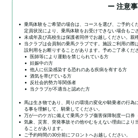
ー 注意事
乗馬体験をご希望の場合は、コースを選び、ご予約くだ
定員状況により、乗馬体験をお受けできない場合もご
未成年及び高校生は保護者同伴でお越しください。親
当クラブは会員制の乗馬クラブです。施設ご利用の際
設利用をお断りすることがあります。予めご了承くだ
医師等により運動を禁じられている方
妊娠中の方
他人に伝染感染する恐れのある疾病を有する方
酒気を帯びている方
反社会的勢力等関係者
当クラブが不適当と認めた方
馬は生き物であり、周りの環境の変化や騎乗者の行為
る事を理解して、騎乗してください。
万が一のケガに備えて乗馬クラブ傷害保障制度一口券（
気象、災害、突発事故その他やむをえない理由により
ることがあります。
ご予約時間の30分前にフロントへお越しください。