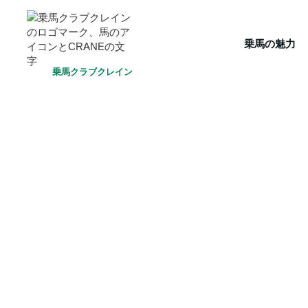
HOME
乗馬の魅力
クラブ一覧
会員システム
選ばれ
乗馬の魅力
乗馬クラブクレイン
HAS浜松乗馬クラブ
ジュニア乗馬体験｜初回