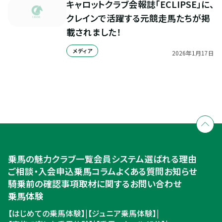
キャロットクラブ会報誌「ECLIPSE」に、
クレインで活躍する元競走馬たちが掲
載されました！
メディア
2026
年
1
月
17
日
全国拠点のクレインネットワーク
個別相談承ります
乗馬体験・クラブ検索
入会のご相談・申込
乗馬体験・クラブ検索
乗馬の魅力
クラブ一覧
会員システム
選ばれる理由
ご相談・入会申込
ご相談・入会申込
乗馬コラム
よくある質問
お知らせ
騎乗前の確認事項
取材に関するお問い合わせ
乗馬体験
【はじめての乗馬体験】
|
【ジュニア乗馬体験】
|