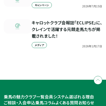
キャンペーン
2026
年
7
月
15
日
キャロットクラブ会報誌「ECLIPSE」に、
クレインで活躍する元競走馬たちが掲
載されました！
メディア
2026
年
1
月
17
日
全国拠点のクレインネットワーク
個別相談承ります
乗馬体験・クラブ検索
入会のご相談・申込
乗馬体験・クラブ検索
乗馬の魅力
クラブ一覧
会員システム
選ばれる理由
ご相談・入会申込
ご相談・入会申込
乗馬コラム
よくある質問
お知らせ