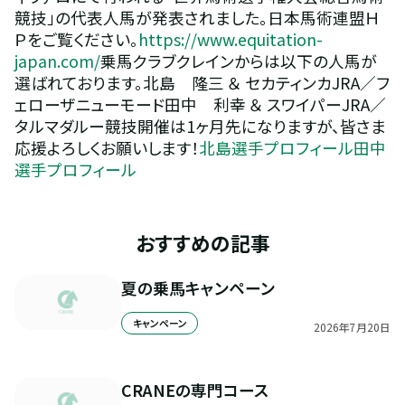
競技」の代表人馬が発表されました。日本馬術連盟Ｈ
Ｐをご覧ください。
https://www.equitation-
japan.com/
乗馬クラブクレインからは以下の人馬が
選ばれております。北島　隆三 ＆ セカティンカJRA／フ
ェローザニューモード田中　利幸 ＆ スワイパーJRA／
タルマダルー競技開催は1ヶ月先になりますが、皆さま
応援よろしくお願いします！
北島選手プロフィール
田中
選手プロフィール
おすすめの記事
夏の乗馬キャンペーン
キャンペーン
2026
年
7
月
20
日
CRANEの専門コース