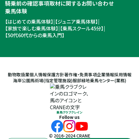
騎乗前の確認事項
取材に関するお問い合わせ
乗馬体験
【はじめての乗馬体験】
|
【ジュニア乗馬体験】
|
【家族で楽しむ乗馬体験】
|
【乗馬スクール45分】
|
【50代60代からの乗馬入門】
動物取扱業
個人情報保護方針
著作権・免責事項
企業情報
採用情報
海岸公園馬術場(指定管理施設)
服部緑地乗馬センター(業務)
乗馬クラブクレイン
Follow us
© 2016-2024 CRANE