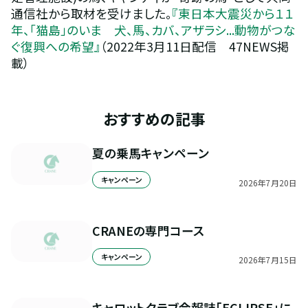
通信社から取材を受けました。
『東日本大震災から１１
年、「猫島」のいま　犬、馬、カバ、アザラシ...動物がつな
ぐ復興への希望』
（2022年3月11日配信　47NEWS掲
載）
おすすめの記事
夏の乗馬キャンペーン
キャンペーン
2026
年
7
月
20
日
CRANEの専門コース
キャンペーン
2026
年
7
月
15
日
キャロットクラブ会報誌「ECLIPSE」に、