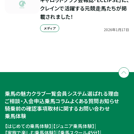
クレインで活躍する元競走馬たちが掲
載されました！
メディア
2026
年
1
月
17
日
全国拠点のクレインネットワーク
個別相談承ります
乗馬体験・クラブ検索
入会のご相談・申込
乗馬体験・クラブ検索
乗馬の魅力
クラブ一覧
会員システム
選ばれる理由
ご相談・入会申込
ご相談・入会申込
乗馬コラム
よくある質問
お知らせ
騎乗前の確認事項
取材に関するお問い合わせ
乗馬体験
【はじめての乗馬体験】
|
【ジュニア乗馬体験】
|
【家族で楽しむ乗馬体験】
|
【乗馬スクール45分】
|