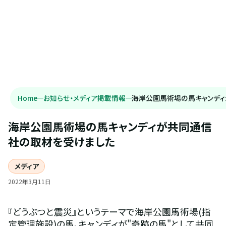
Home
お知らせ・メディア掲載情報
海岸公園馬術場の馬キャンデ
海岸公園馬術場の馬キャンディが共同通信
社の取材を受けました
メディア
2022
年
3
月
11
日
『どうぶつと震災』というテーマで海岸公園馬術場(指
定管理施設)の馬、キャンディが"奇跡の馬"として共同