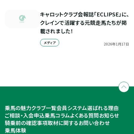
キャロットクラブ会報誌「ECLIPSE」に、
クレインで活躍する元競走馬たちが掲
載されました！
メディア
2026
年
1
月
17
日
全国拠点のクレインネットワーク
個別相談承ります
乗馬体験・クラブ検索
入会のご相談・申込
乗馬体験・クラブ検索
乗馬の魅力
クラブ一覧
会員システム
選ばれる理由
ご相談・入会申込
ご相談・入会申込
乗馬コラム
よくある質問
お知らせ
騎乗前の確認事項
取材に関するお問い合わせ
乗馬体験