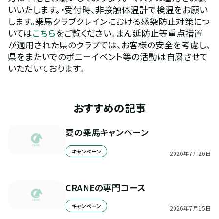
いいたします。・受付時、非接触体温計で検温をお願い
します。乗馬クラブクレインにおける感染防止対策につ
いては
こちら
をご覧ください。まん延防止等重点措置
が適用された県のクラブでは、お客様の安全を考慮し、
県をまたいでのポニーイベント等の活動は自粛させて
いただいております。
おすすめの記事
夏の乗馬キャンペーン
キャンペーン
2026
年
7
月
20
日
CRANEの専門コース
キャンペーン
2026
年
7
月
15
日