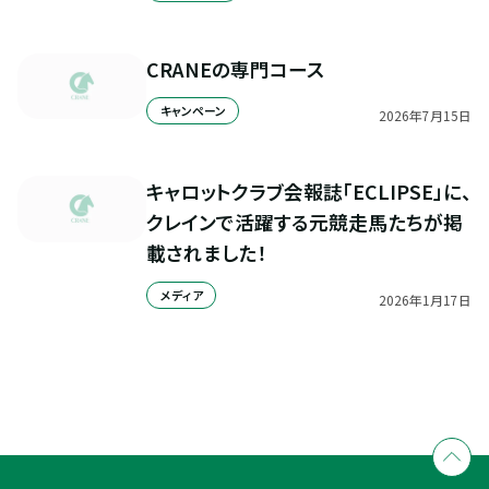
CRANEの専門コース
キャンペーン
2026
年
7
月
15
日
キャロットクラブ会報誌「ECLIPSE」に、
クレインで活躍する元競走馬たちが掲
載されました！
メディア
2026
年
1
月
17
日
全国拠点のクレインネットワーク
個別相談承ります
乗馬体験・クラブ検索
入会のご相談・申込