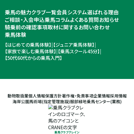
乗馬体験・クラブ検索
乗馬の魅力
クラブ一覧
会員システム
選ばれる理由
ご相談・入会申込
ご相談・入会申込
乗馬コラム
よくある質問
お知らせ
騎乗前の確認事項
取材に関するお問い合わせ
乗馬体験
【はじめての乗馬体験】
|
【ジュニア乗馬体験】
|
【家族で楽しむ乗馬体験】
|
【乗馬スクール45分】
|
【50代60代からの乗馬入門】
動物取扱業
個人情報保護方針
著作権・免責事項
企業情報
採用情報
海岸公園馬術場(指定管理施設)
服部緑地乗馬センター(業務)
乗馬クラブクレイン