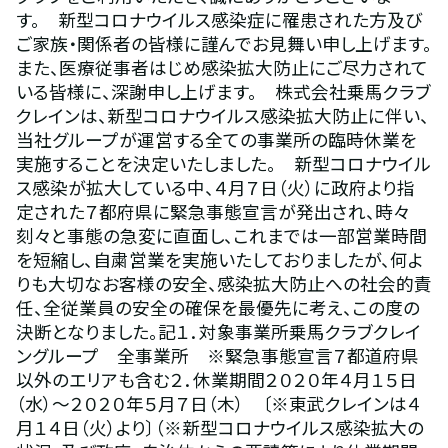
す。　新型コロナウイルス感染症に罹患された方及び
ご家族・関係者の皆様に謹んでお見舞い申し上げます。
また、医療従事者はじめ感染拡大防止にご尽力されて
いる皆様に、深謝申し上げます。　株式会社乗馬クラブ
クレインは、新型コロナウイルス感染拡大防止に伴い、
当社グループが運営する全ての事業所の臨時休業を
実施することを決定いたしました。　新型コロナウイル
ス感染が拡大している中、４月７日（火）に政府より指
定された７都府県に緊急事態宣言が発出され、時々
刻々と事態の急変に直面し、これまでは一部営業時間
を短縮し、自粛営業を実施いたしておりましたが、何よ
りも大切なお客様の安全、感染拡大防止への社会的責
任、全従業員の安全の確保を最優先に考え、この度の
決断となりました。記１．対象事業所乗馬クラブクレイ
ングループ　全事業所　※緊急事態宣言７都道府県
以外のエリアも含む２．休業期間２０２０年４月１５日
（水）～２０２０年５月７日（木）　〔※東武クレインは４
月１４日（火）より〕（※新型コロナウイルス感染拡大の