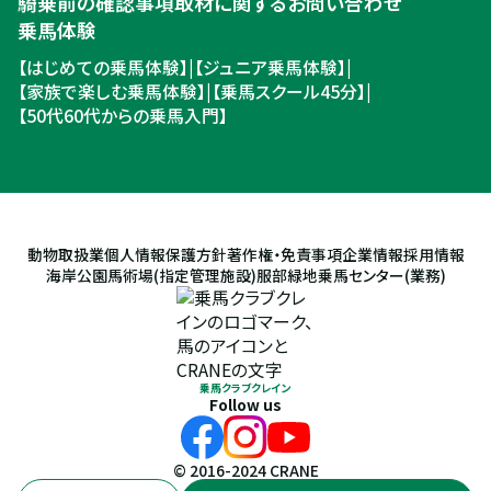
騎乗前の確認事項
取材に関するお問い合わせ
乗馬体験
【はじめての乗馬体験】
|
【ジュニア乗馬体験】
|
【家族で楽しむ乗馬体験】
|
【乗馬スクール45分】
|
【50代60代からの乗馬入門】
動物取扱業
個人情報保護方針
著作権・免責事項
企業情報
採用情報
海岸公園馬術場(指定管理施設)
服部緑地乗馬センター(業務)
乗馬クラブクレイン
Follow us
© 2016-2024 CRANE