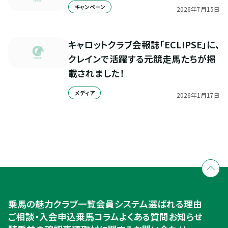
キャンペーン
2026
年
7
月
15
日
キャロットクラブ会報誌「ECLIPSE」に、
クレインで活躍する元競走馬たちが掲
載されました！
メディア
2026
年
1
月
17
日
全国拠点のクレインネットワーク
個別相談承ります
乗馬体験・クラブ検索
入会のご相談・申込
乗馬体験・クラブ検索
乗馬の魅力
クラブ一覧
会員システム
選ばれる理由
ご相談・入会申込
ご相談・入会申込
乗馬コラム
よくある質問
お知らせ