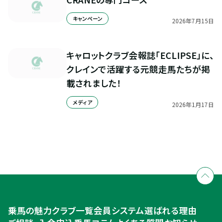
キャンペーン
2026
年
7
月
15
日
キャロットクラブ会報誌「ECLIPSE」に、
クレインで活躍する元競走馬たちが掲
載されました！
メディア
2026
年
1
月
17
日
全国拠点のクレインネットワーク
個別相談承ります
乗馬体験・クラブ検索
入会のご相談・申込
乗馬体験・クラブ検索
乗馬の魅力
クラブ一覧
会員システム
選ばれる理由
ご相談・入会申込