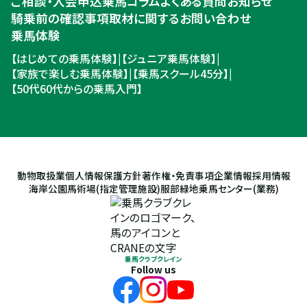
ご相談・入会申込
乗馬コラム
よくある質問
お知らせ
騎乗前の確認事項
取材に関するお問い合わせ
乗馬体験
【はじめての乗馬体験】
|
【ジュニア乗馬体験】
|
【家族で楽しむ乗馬体験】
|
【乗馬スクール45分】
|
【50代60代からの乗馬入門】
動物取扱業
個人情報保護方針
著作権・免責事項
企業情報
採用情報
海岸公園馬術場(指定管理施設)
服部緑地乗馬センター(業務)
乗馬クラブクレイン
Follow us