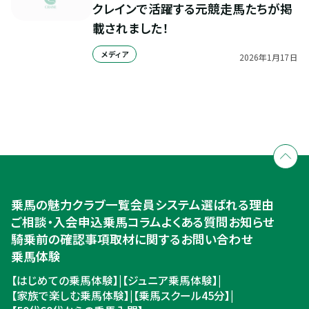
クレインで活躍する元競走馬たちが掲
載されました！
メディア
2026
年
1
月
17
日
全国拠点のクレインネットワーク
個別相談承ります
乗馬体験・クラブ検索
入会のご相談・申込
乗馬体験・クラブ検索
乗馬の魅力
クラブ一覧
会員システム
選ばれる理由
ご相談・入会申込
ご相談・入会申込
乗馬コラム
よくある質問
お知らせ
騎乗前の確認事項
取材に関するお問い合わせ
乗馬体験
【はじめての乗馬体験】
|
【ジュニア乗馬体験】
|
【家族で楽しむ乗馬体験】
|
【乗馬スクール45分】
|