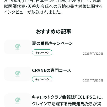
2019年9月17日、日本テレビ『news.every』にて、五輪
獣医師代表・天谷友彦氏への五輪の暑さ対策に関する
インタビューが放送されました。
おすすめの記事
夏の乗馬キャンペーン
キャンペーン
2026
年
7
月
20
日
CRANEの専門コース
キャンペーン
2026
年
7
月
15
日
キャロットクラブ会報誌「ECLIPSE」に、
クレインで活躍する元競走馬たちが掲