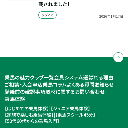
載されました！
メディア
2026
年
1
月
17
日
全国拠点のクレインネットワーク
個別相談承ります
乗馬体験・クラブ検索
入会のご相談・申込
乗馬体験・クラブ検索
乗馬の魅力
クラブ一覧
会員システム
選ばれる理由
ご相談・入会申込
ご相談・入会申込
乗馬コラム
よくある質問
お知らせ
騎乗前の確認事項
取材に関するお問い合わせ
乗馬体験
【はじめての乗馬体験】
|
【ジュニア乗馬体験】
|
【家族で楽しむ乗馬体験】
|
【乗馬スクール45分】
|
【50代60代からの乗馬入門】