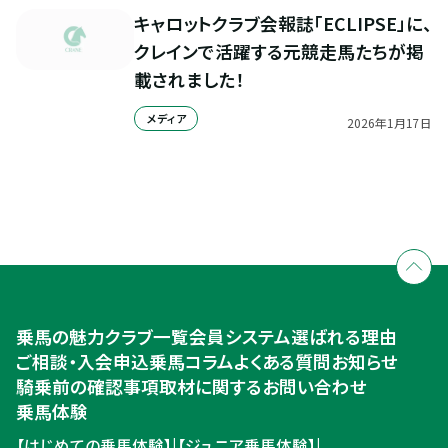
キャロットクラブ会報誌「ECLIPSE」に、
クレインで活躍する元競走馬たちが掲
載されました！
メディア
2026
年
1
月
17
日
全国拠点のクレインネットワーク
個別相談承ります
乗馬体験・クラブ検索
入会のご相談・申込
乗馬体験・クラブ検索
乗馬の魅力
クラブ一覧
会員システム
選ばれる理由
ご相談・入会申込
ご相談・入会申込
乗馬コラム
よくある質問
お知らせ
騎乗前の確認事項
取材に関するお問い合わせ
乗馬体験
【はじめての乗馬体験】
|
【ジュニア乗馬体験】
|