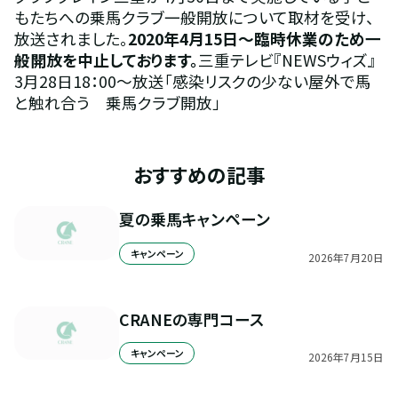
もたちへの乗馬クラブ一般開放について取材を受け、
放送されました。
2020年4月15日～臨時休業のため一
般開放を中止しております。
三重テレビ『NEWSウィズ』
3月28日18：00～放送「感染リスクの少ない屋外で馬
と触れ合う　乗馬クラブ開放」
おすすめの記事
夏の乗馬キャンペーン
キャンペーン
2026
年
7
月
20
日
CRANEの専門コース
キャンペーン
2026
年
7
月
15
日