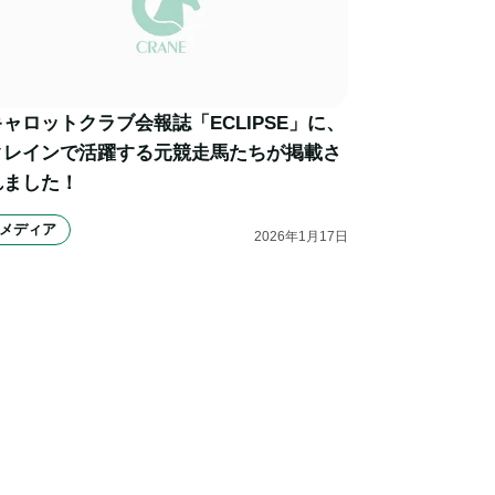
キャロットクラブ会報誌「ECLIPSE」に、
クレインで活躍する元競走馬たちが掲載さ
れました！
メディア
2026
年
1
月
17
日