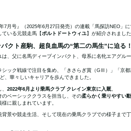
5年7月号』（2025年6月27日発売）の連載「馬探訪NEO」
している元競走馬【
ポルトドートウィユ
】が紹介されまし
ンパクト産駒、超良血馬の“第二の馬生”に迫る
ユは、父に名馬ディープインパクト、母系に名牝エアグル
ラシック戦線で注目を集め、「きさらぎ賞（GⅢ）」「京都
など、華々しいキャリアを歩んできました。
し、
2022年6月より乗馬クラブ クレイン東京に入厩
。
けのベーシッククラスを担当し、その
柔らかく乗りやすい
員様に親しまれています。
統背景や競走生活、そして現在の乗馬クラブでの様子まで