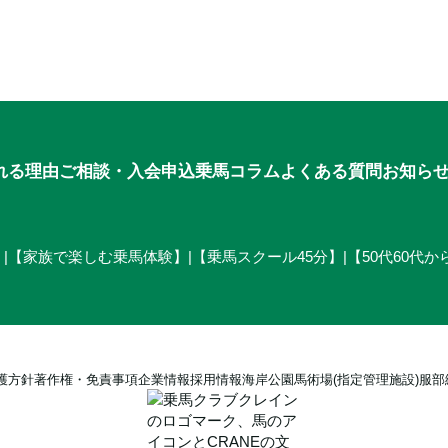
れる理由
ご相談・入会申込
乗馬コラム
よくある質問
お知ら
】
|
【家族で楽しむ乗馬体験】
|
【乗馬スクール45分】
|
【50代60代
護方針
著作権・免責事項
企業情報
採用情報
海岸公園馬術場(指定管理施設)
服部