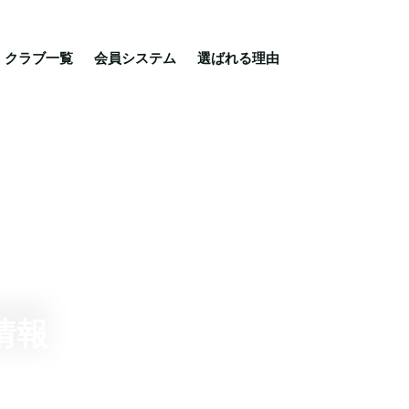
る理由
ご相談・入会相談
乗馬体験・クラブ検索
クラブ一覧
会員システム
選ばれる理由
情報