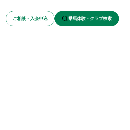
ご相談・入会申込
乗馬体験・クラブ検索