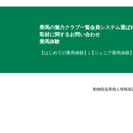
乗馬の魅力
クラブ一覧
会員システム
選ば
取材に関するお問い合わせ
乗馬体験
【はじめての乗馬体験】
|
【ジュニア乗馬体験
動物取扱業
個人情報保