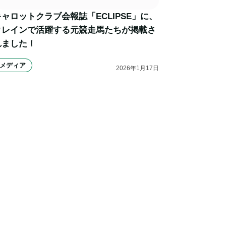
キャロットクラブ会報誌「ECLIPSE」に、
クレインで活躍する元競走馬たちが掲載さ
れました！
メディア
2026
年
1
月
17
日