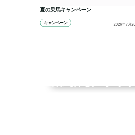
夏の乗馬キャンペーン
キャンペーン
2026
年
7
月
2
全国拠点のクレインネット
乗馬体験・クラ
個別相談承ります
入会のご相談・
乗馬体験・クラブ検索
ご相談・入会申込