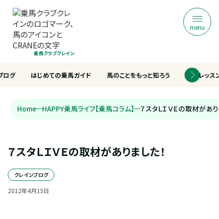
menu
乗馬クラブクレイン
ブログ
はじめての乗馬ガイド
馬のことをもっと知ろう
乗馬レッス
Home
HAPPY乗馬ライフ【乗馬コラム】
７スタＬＩＶＥの取材があり
７スタＬＩＶＥの取材がありました！
クレインブログ
2012
年
4
月
15
日