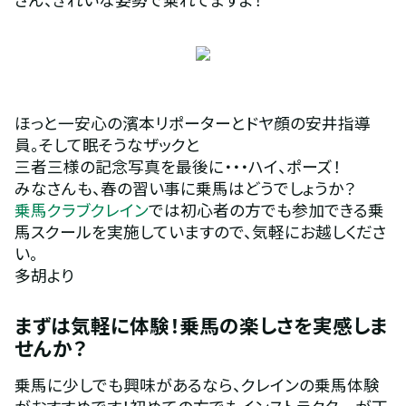
ほっと一安心の濱本リポーターとドヤ顔の安井指導
員。そして眠そうなザックと
三者三様の記念写真を最後に・・・ハイ、ポーズ！
みなさんも、春の習い事に乗馬はどうでしょうか？
乗馬クラブクレイン
では初心者の方でも参加できる乗
馬スクールを実施していますので、気軽にお越しくださ
い。
多胡より
まずは気軽に体験！乗馬の楽しさを実感しま
せんか？
乗馬に少しでも興味があるなら、クレインの乗馬体験