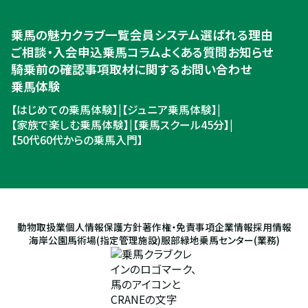
乗馬体験・クラブ検索
乗馬の魅力
クラブ一覧
会員システム
選ばれる理由
ご相談・入会申込
ご相談・入会申込
乗馬コラム
よくある質問
お知らせ
騎乗前の確認事項
取材に関するお問い合わせ
乗馬体験
【はじめての乗馬体験】
|
【ジュニア乗馬体験】
|
【家族で楽しむ乗馬体験】
|
【乗馬スクール45分】
|
【50代60代からの乗馬入門】
動物取扱業
個人情報保護方針
著作権・免責事項
企業情報
採用情報
海岸公園馬術場(指定管理施設)
服部緑地乗馬センター(業務)