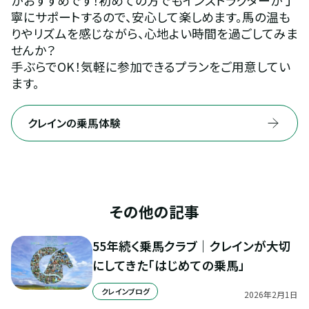
がおすすめです！初めての方でもインストラクターが丁
寧にサポートするので、安心して楽しめます。馬の温も
りやリズムを感じながら、心地よい時間を過ごしてみま
せんか？
手ぶらでOK！気軽に参加できるプランをご用意してい
ます。
クレインの乗馬体験
その他の記事
55年続く乗馬クラブ｜クレインが大切
にしてきた「はじめての乗馬」
クレインブログ
2026
年
2
月
1
日