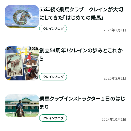
55年続く乗馬クラブ｜クレインが大切
にしてきた「はじめての乗馬」
クレインブログ
2026
年
2
月
1
日
創立54周年！クレインの歩みとこれか
ら
クレインブログ
2025
年
2
月
1
日
乗馬クラブインストラクター１日のはじ
まり
クレインブログ
2024
年
10
月
1
日