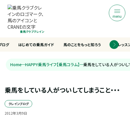
menu
乗馬クラブクレイン
ブログ
はじめての乗馬ガイド
馬のことをもっと知ろう
乗馬レッス
Home
HAPPY乗馬ライフ【乗馬コラム】
乗馬をしている人がついして
乗馬をしている人がついしてしまうこと・・・
クレインブログ
2012
年
3
月
9
日