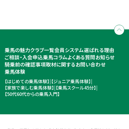
全国拠点のクレインネットワーク
個別相談承ります
乗馬体験・クラブ検索
入会のご相談・申込
乗馬体験・クラブ検索
乗馬の魅力
クラブ一覧
会員システム
選ばれる理由
ご相談・入会申込
ご相談・入会申込
乗馬コラム
よくある質問
お知らせ
騎乗前の確認事項
取材に関するお問い合わせ
乗馬体験
【はじめての乗馬体験】
|
【ジュニア乗馬体験】
|
【家族で楽しむ乗馬体験】
|
【乗馬スクール45分】
|
【50代60代からの乗馬入門】