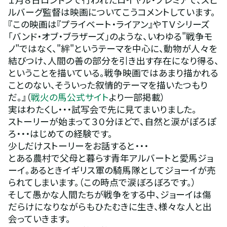
ルバーグ監督は映画についてこうコメントしています。
『この映画は『プライベート・ライアン』やＴＶシリーズ
「バンド・オブ・ブラザーズ」のような、いわゆる"戦争モ
ノ"ではなく、"絆"というテーマを中心に、動物が人々を
結びつけ、人間の善の部分を引き出す存在になり得る、
ということを描いている。戦争映画ではあまり描かれる
ことのない、そういった叙情的テーマを描いたつもり
だ。』（
戦火の馬公式サイト
より一部掲載）
実はわたくし・・・試写会で先に見てまいりました。
ストーリーが始まって３０分ほどで、自然と涙がぽろぽ
ろ・・・はじめての経験です。
少しだけストーリーをお話すると・・・
とある農村で父母と暮らす青年アルバートと愛馬ジョ
ーイ。あるときイギリス軍の騎馬隊としてジョーイが売
られてしまいます。（この時点で涙ぼろぼろです。）
そして愚かな人間たちが戦争をする中、ジョーイは傷
だらけになりながらもひたむきに生き、様々な人と出
会っていきます。