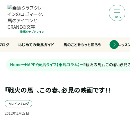
menu
乗馬クラブクレイン
ブログ
はじめての乗馬ガイド
馬のことをもっと知ろう
乗馬レッス
Home
HAPPY乗馬ライフ【乗馬コラム】
『戦火の馬』、この春、必見
『戦火の馬』、この春、必見の映画です！！
クレインブログ
2012
年
1
月
27
日