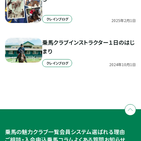
クレインブログ
2025
年
2
月
1
日
乗馬クラブインストラクター１日のはじ
まり
クレインブログ
2024
年
10
月
1
日
全国拠点のクレインネットワーク
個別相談承ります
乗馬体験・クラブ検索
入会のご相談・申込
乗馬体験・クラブ検索
乗馬の魅力
クラブ一覧
会員システム
選ばれる理由
ご相談・入会申込
ご相談・入会申込
乗馬コラム
よくある質問
お知らせ