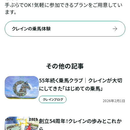
手ぶらでOK！気軽に参加できるプランをご用意してい
ます。
クレインの乗馬体験
その他の記事
55年続く乗馬クラブ｜クレインが大切
にしてきた「はじめての乗馬」
クレインブログ
2026
年
2
月
1
日
創立54周年！クレインの歩みとこれか
ら