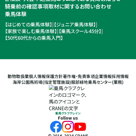
騎乗前の確認事項
取材に関するお問い合わせ
乗馬体験
【はじめての乗馬体験】
|
【ジュニア乗馬体験】
|
【家族で楽しむ乗馬体験】
|
【乗馬スクール45分】
|
【50代60代からの乗馬入門】
動物取扱業
個人情報保護方針
著作権・免責事項
企業情報
採用情報
海岸公園馬術場(指定管理施設)
服部緑地乗馬センター(業務)
乗馬クラブクレイン
Follow us
© 2016-2024 CRANE