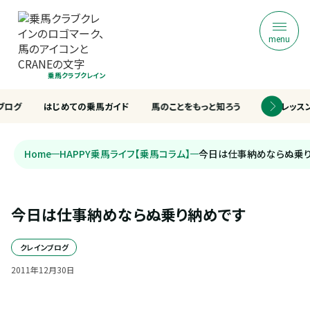
menu
乗馬クラブクレイン
ブログ
はじめての乗馬ガイド
馬のことをもっと知ろう
乗馬レッス
Home
HAPPY乗馬ライフ【乗馬コラム】
今日は仕事納めならぬ乗
今日は仕事納めならぬ乗り納めです
クレインブログ
2011
年
12
月
30
日