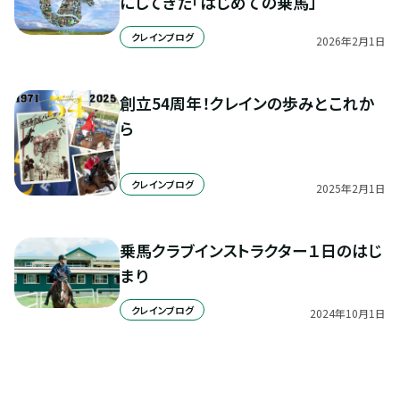
にしてきた「はじめての乗馬」
クレインブログ
2026
年
2
月
1
日
創立54周年！クレインの歩みとこれか
ら
クレインブログ
2025
年
2
月
1
日
乗馬クラブインストラクター１日のはじ
まり
クレインブログ
2024
年
10
月
1
日