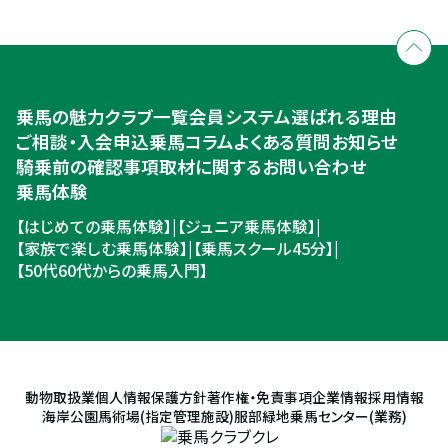
全国拠点のクレインネットワーク
個別相談承ります
乗馬体験・クラブ検索
入会のご相談・申込
乗馬体験・クラブ検索
乗馬の魅力
クラブ一覧
会員システム
選ばれる理由
ご相談・入会申込
ご相談・入会申込
乗馬コラム
よくある質問
お知らせ
騎乗前の確認事項
取材に関するお問い合わせ
乗馬体験
【はじめての乗馬体験】
|
【ジュニア乗馬体験】
|
【家族で楽しむ乗馬体験】
|
【乗馬スクール45分】
|
【50代60代からの乗馬入門】
動物取扱業
個人情報保護方針
著作権・免責事項
企業情報
採用情報
海岸公園馬術場(指定管理施設)
服部緑地乗馬センター(業務)