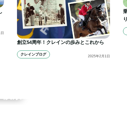
し
1
日
創立54周年！クレインの歩みとこれから
クレインブログ
2025
年
2
月
1
日
ワーク
ブ検索
申込