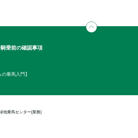
せ
騎乗前の確認事項
からの乗馬入門】
緑地乗馬センター(業務)