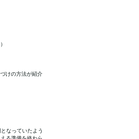
。
。）
片づけの方法が紹介
例となっていたよう
迎える準備を終わら