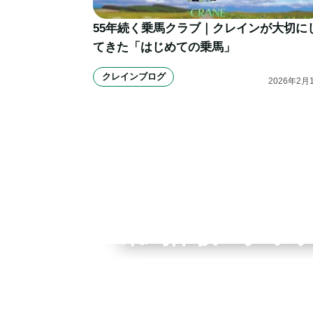
55年続く乗馬クラブ｜クレインが大切に
てきた「はじめての乗馬」
クレインブログ
2026
年
2
月
全国拠点のクレインネット
乗馬体験・クラ
個別相談承ります
入会のご相談・
乗馬体験・クラブ検索