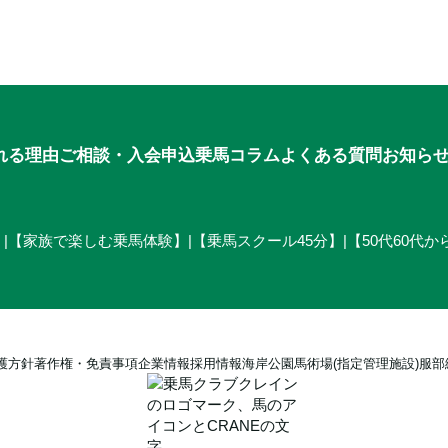
れる理由
ご相談・入会申込
乗馬コラム
よくある質問
お知ら
】
|
【家族で楽しむ乗馬体験】
|
【乗馬スクール45分】
|
【50代60代
護方針
著作権・免責事項
企業情報
採用情報
海岸公園馬術場(指定管理施設)
服部