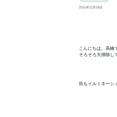
2011
年
12
月
16
日
こんにちは。高橋
そろそろ大掃除し
街もイルミネーシ