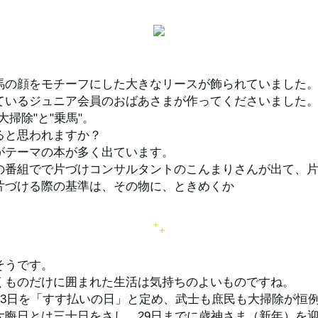
馬の顔をモチーフにした大きなリースが飾られていました
ているジュニア会員のおばあさまが作ってくださいました
大掃除"と"乗馬"。
ると思われますか？
がテーマの本が多く出ています。
の番組でで片づけコンサルタントのこんまりさんが出て、
片づける際の基準は、その物に、ときめくか
そうです。
くものだけに囲まれた生活は気持ちのよいものですね。
月13日を「すす払いの日」と定め、武士も庶民も大掃除が恒
大晦日とは三十日をさし、29日までに歳神さま（新年）を