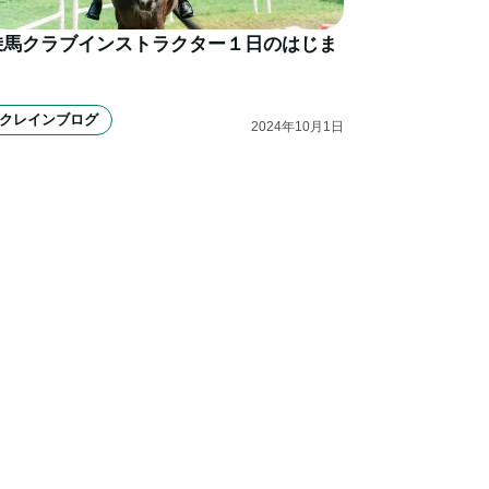
乗馬クラブインストラクター１日のはじま
り
クレインブログ
2024
年
10
月
1
日