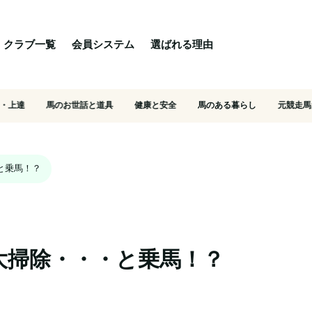
る理由
ご相談・入会相談
乗馬体験・クラブ検索
クラブ一覧
会員システム
選ばれる理由
・上達
馬のお世話と道具
健康と安全
馬のある暮らし
元競走馬
と乗馬！？
大掃除・・・と乗馬！？