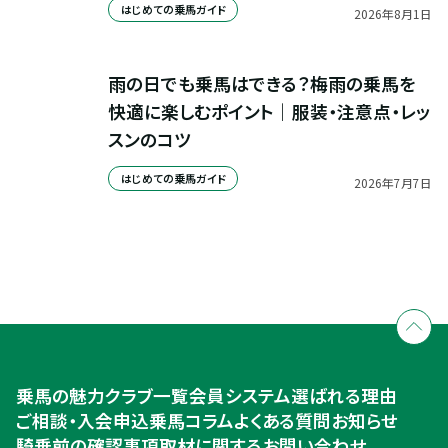
はじめての乗馬ガイド
2026
年
8
月
1
日
雨の日でも乗馬はできる？梅雨の乗馬を
快適に楽しむポイント｜服装・注意点・レッ
スンのコツ
はじめての乗馬ガイド
2026
年
7
月
7
日
全国拠点のクレインネットワーク
個別相談承ります
乗馬体験・クラブ検索
入会のご相談・申込
乗馬体験・クラブ検索
乗馬の魅力
クラブ一覧
会員システム
選ばれる理由
ご相談・入会申込
ご相談・入会申込
乗馬コラム
よくある質問
お知らせ
騎乗前の確認事項
取材に関するお問い合わせ