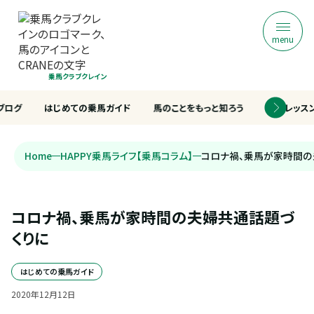
menu
乗馬クラブクレイン
ブログ
はじめての乗馬ガイド
馬のことをもっと知ろう
乗馬レッス
Home
HAPPY乗馬ライフ【乗馬コラム】
コロナ禍、乗馬が家時間の
コロナ禍、乗馬が家時間の夫婦共通話題づ
くりに
はじめての乗馬ガイド
2020
年
12
月
12
日