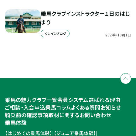
乗馬クラブインストラクター１日のはじ
まり
クレインブログ
2024
年
10
月
1
日
全国拠点のクレインネットワーク
個別相談承ります
乗馬体験・クラブ検索
入会のご相談・申込
乗馬体験・クラブ検索
乗馬の魅力
クラブ一覧
会員システム
選ばれる理由
ご相談・入会申込
ご相談・入会申込
乗馬コラム
よくある質問
お知らせ
騎乗前の確認事項
取材に関するお問い合わせ
乗馬体験
【はじめての乗馬体験】
|
【ジュニア乗馬体験】
|