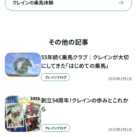
クレインの乗馬体験
その他の記事
55年続く乗馬クラブ｜クレインが大切
にしてきた「はじめての乗馬」
クレインブログ
2026
年
2
月
1
日
創立54周年！クレインの歩みとこれか
ら
クレインブログ
2025
年
2
月
1
日