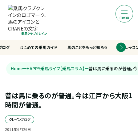
menu
乗馬クラブクレイン
ブログ
はじめての乗馬ガイド
馬のことをもっと知ろう
乗馬レッス
Home
HAPPY乗馬ライフ【乗馬コラム】
昔は馬に乗るのが普通。今
昔は馬に乗るのが普通。今は江戸から大阪1
時間が普通。
クレインブログ
2011
年
6
月
26
日