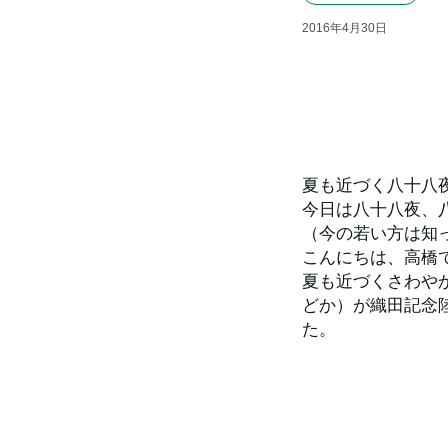
2016
年
4
月
30
日
夏も近づく八十八
今日は八十八夜、
（今の若い方は知
こんにちは、高橋
夏も近づくさわや
どか）が織田記念
た。