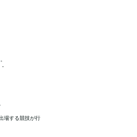
も。
・・
。
出場する競技が行