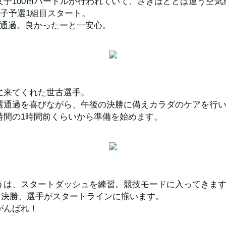
女子100ｍハードルが行われていて、さきほどとは違う空気
女子予選1組目スタート。
で通過。良かったーと一安心。
に来てくれた世古選手。
選通過を喜びながら、午後の決勝に備えカラダのケアを行
時間の1時間前くらいから準備を始めます。
うは、スタートダッシュを練習。競技モードに入ってきま
0ｍＡ決勝、選手がスタートラインに揃います。
がんばれ！