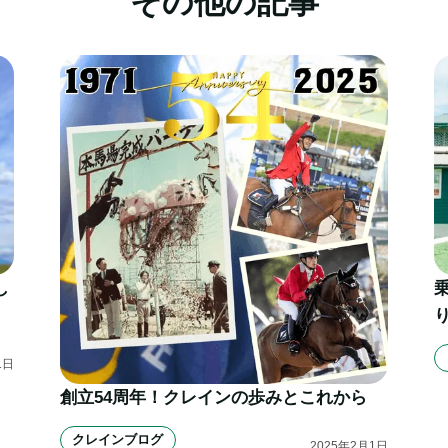
その他の記事
し
1
日
創立54周年！クレインの歩みとこれから
クレインブログ
2025
年
2
月
1
日