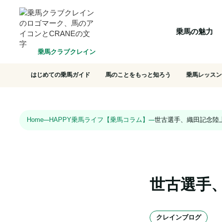
HOME
乗馬の魅力
クラブ一覧
会員システム
選ばれ
乗馬の魅力
乗馬クラブクレイン
はじめての乗馬ガイド
馬のことをもっと知ろう
乗馬レッスン
Home
HAPPY乗馬ライフ【乗馬コラム】
世古選手、織田記念陸
世古選手
クレインブログ