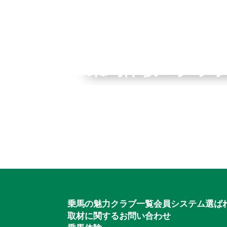
全国拠点のクレインネット
乗馬体験・クラ
個別相談承ります
入会のご相談・
乗馬体験・クラブ検索
ご相談・入会申込
乗馬の魅力
クラブ一覧
会員システム
選ば
取材に関するお問い合わせ