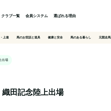
る理由
ご相談・入会相談
乗馬体験・クラブ検索
クラブ一覧
会員システム
選ばれる理由
・上達
馬のお世話と道具
健康と安全
馬のある暮らし
元競走馬
上出場
、織田記念陸上出場