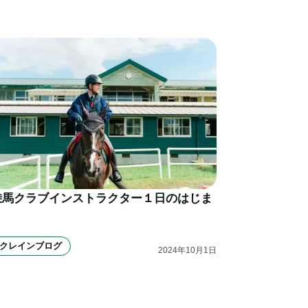
乗馬クラブインストラクター１日のはじま
り
クレインブログ
2024
年
10
月
1
日