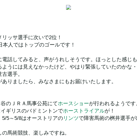
メリッサ選手に次いで2位！
。日本人ではトップのゴールです！
に電話してみると、声がうれしそうです。ほっとした感じ
るようには見えなかったけど、やはり緊張していたのかな
世古選手。
がありましたら、みなさまにもお届けいたします。
京世田谷のＪＲＡ馬事公苑にて
ホースショー
が行われるようです
/8はイギリスのバドミントンで
ホーストライアル
が！
5/5～5/8はオーストリアの
リンツ
で障害馬術の桝井選手が
しの馬術競技、楽しみですね。