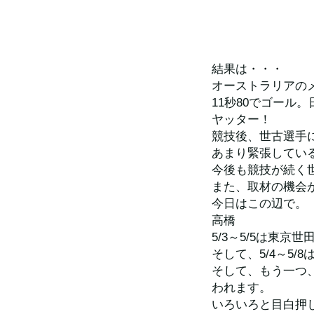
結果は・・・
オーストラリアの
11秒80でゴール
ヤッター！
競技後、世古選手
あまり緊張してい
今後も競技が続く
また、取材の機会
今日はこの辺で。
高橋
5/3～5/5は東
そして、5/4～5
そして、もう一つ、
われます。
いろいろと目白押