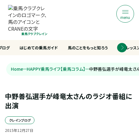
menu
乗馬クラブクレイン
ブログ
はじめての乗馬ガイド
馬のことをもっと知ろう
乗馬レッス
Home
HAPPY乗馬ライフ【乗馬コラム】
中野善弘選手が峰竜太さ
中野善弘選手が峰竜太さんのラジオ番組に
出演
クレインブログ
2015
年
12
月
27
日