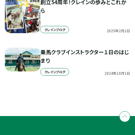
創立54周年！クレインの歩みとこれか
ら
クレインブログ
2025
年
2
月
1
日
乗馬クラブインストラクター１日のはじ
まり
クレインブログ
2024
年
10
月
1
日
全国拠点のクレインネットワーク
個別相談承ります
乗馬体験・クラブ検索
入会のご相談・申込
乗馬体験・クラブ検索