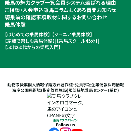
乗馬の魅力
クラブ一覧
会員システム
選ばれる理由
ご相談・入会申込
ご相談・入会申込
乗馬コラム
よくある質問
お知らせ
騎乗前の確認事項
取材に関するお問い合わせ
乗馬体験
【はじめての乗馬体験】
|
【ジュニア乗馬体験】
|
【家族で楽しむ乗馬体験】
|
【乗馬スクール45分】
|
【50代60代からの乗馬入門】
動物取扱業
個人情報保護方針
著作権・免責事項
企業情報
採用情報
海岸公園馬術場(指定管理施設)
服部緑地乗馬センター(業務)
乗馬クラブクレイン
Follow us