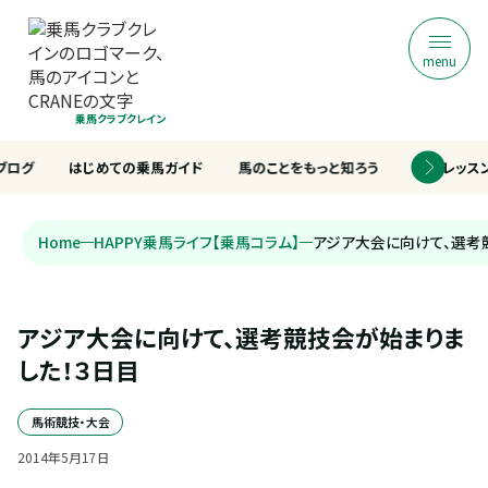
menu
乗馬クラブクレイン
ブログ
はじめての乗馬ガイド
馬のことをもっと知ろう
乗馬レッス
Home
HAPPY乗馬ライフ【乗馬コラム】
アジア大会に向けて、選考
アジア大会に向けて、選考競技会が始まりま
した！３日目
馬術競技・大会
2014
年
5
月
17
日