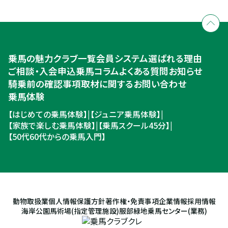
個別相談承ります
乗馬体験・クラブ検索
入会のご相談・申込
乗馬体験・クラブ検索
乗馬の魅力
クラブ一覧
会員システム
選ばれる理由
ご相談・入会申込
ご相談・入会申込
乗馬コラム
よくある質問
お知らせ
騎乗前の確認事項
取材に関するお問い合わせ
乗馬体験
【はじめての乗馬体験】
|
【ジュニア乗馬体験】
|
【家族で楽しむ乗馬体験】
|
【乗馬スクール45分】
|
【50代60代からの乗馬入門】
動物取扱業
個人情報保護方針
著作権・免責事項
企業情報
採用情報
海岸公園馬術場(指定管理施設)
服部緑地乗馬センター(業務)