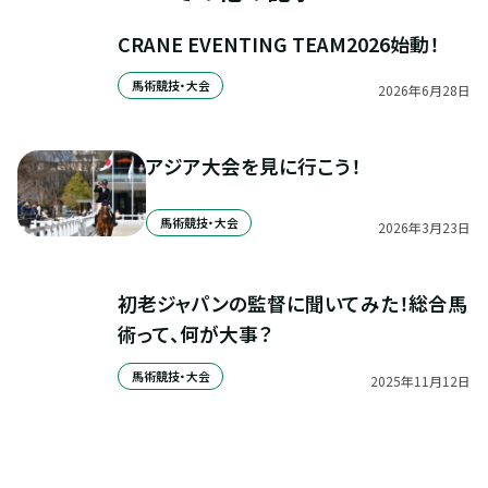
CRANE EVENTING TEAM2026始動！
馬術競技・大会
2026
年
6
月
28
日
アジア大会を見に行こう！
馬術競技・大会
2026
年
3
月
23
日
初老ジャパンの監督に聞いてみた！総合馬
術って、何が大事？
馬術競技・大会
2025
年
11
月
12
日
全国拠点のクレインネットワーク