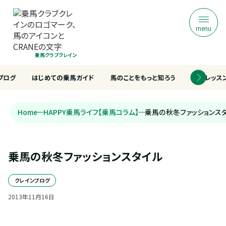
menu
乗馬クラブクレイン
ブログ
はじめての乗馬ガイド
馬のことをもっと知ろう
乗馬レッス
Home
HAPPY乗馬ライフ【乗馬コラム】
乗馬の秋冬ファッションス
乗馬の秋冬ファッションスタイル
クレインブログ
2013
年
11
月
16
日