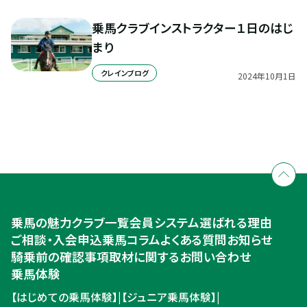
乗馬クラブインストラクター１日のはじ
まり
クレインブログ
2024
年
10
月
1
日
全国拠点のクレインネットワーク
個別相談承ります
乗馬体験・クラブ検索
入会のご相談・申込
乗馬体験・クラブ検索
乗馬の魅力
クラブ一覧
会員システム
選ばれる理由
ご相談・入会申込
ご相談・入会申込
乗馬コラム
よくある質問
お知らせ
騎乗前の確認事項
取材に関するお問い合わせ
乗馬体験
【はじめての乗馬体験】
|
【ジュニア乗馬体験】
|