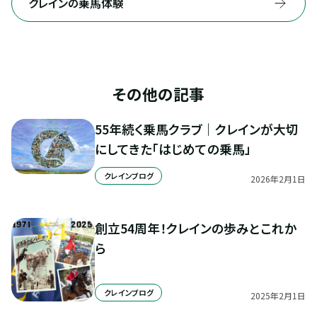
クレインの乗馬体験
その他の記事
55年続く乗馬クラブ｜クレインが大切
にしてきた「はじめての乗馬」
クレインブログ
2026
年
2
月
1
日
創立54周年！クレインの歩みとこれか
ら
クレインブログ
2025
年
2
月
1
日