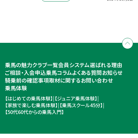
全国拠点のクレインネットワーク
個別相談承ります
乗馬体験・クラブ検索
入会のご相談・申込
乗馬体験・クラブ検索
乗馬の魅力
クラブ一覧
会員システム
選ばれる理由
ご相談・入会申込
ご相談・入会申込
乗馬コラム
よくある質問
お知らせ
騎乗前の確認事項
取材に関するお問い合わせ
乗馬体験
【はじめての乗馬体験】
|
【ジュニア乗馬体験】
|
【家族で楽しむ乗馬体験】
|
【乗馬スクール45分】
|
【50代60代からの乗馬入門】