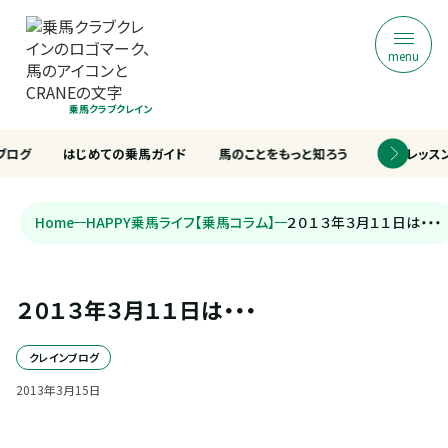
menu
乗馬クラブクレイン
ブログ
はじめての乗馬ガイド
馬のことをもっと知ろう
乗馬レッス
Home
HAPPY乗馬ライフ【乗馬コラム】
２０１３年３月１１日は・・・
２０１３年３月１１日は・・・
クレインブログ
2013
年
3
月
15
日