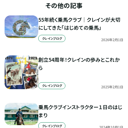
その他の記事
55年続く乗馬クラブ｜クレインが大切
にしてきた「はじめての乗馬」
クレインブログ
2026
年
2
月
1
日
創立54周年！クレインの歩みとこれか
ら
クレインブログ
2025
年
2
月
1
日
乗馬クラブインストラクター１日のはじ
まり
クレインブログ
2024
年
10
月
1
日