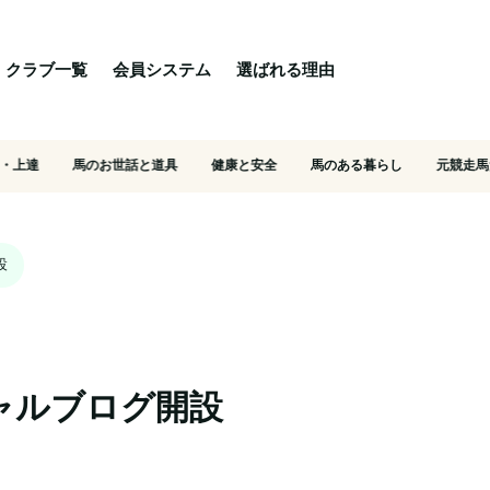
る理由
ご相談・入会相談
乗馬体験・クラブ検索
クラブ一覧
会員システム
選ばれる理由
・上達
馬のお世話と道具
健康と安全
馬のある暮らし
元競走馬
設
ャルブログ開設