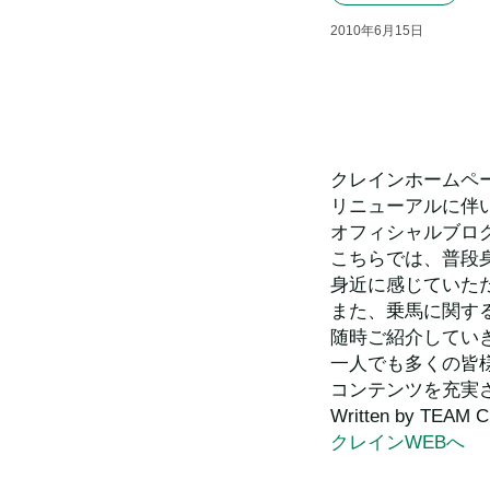
2010
年
6
月
15
日
クレインホームペー
リニューアルに伴
オフィシャルブロ
こちらでは、普段
身近に感じていた
また、乗馬に関す
随時ご紹介してい
一人でも多くの皆
コンテンツを充実
Written by TEAM 
クレインWEBへ