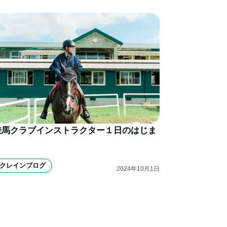
乗馬クラブインストラクター１日のはじま
り
クレインブログ
2024
年
10
月
1
日