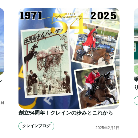
し
1
日
創立54周年！クレインの歩みとこれから
クレインブログ
2025
年
2
月
1
日