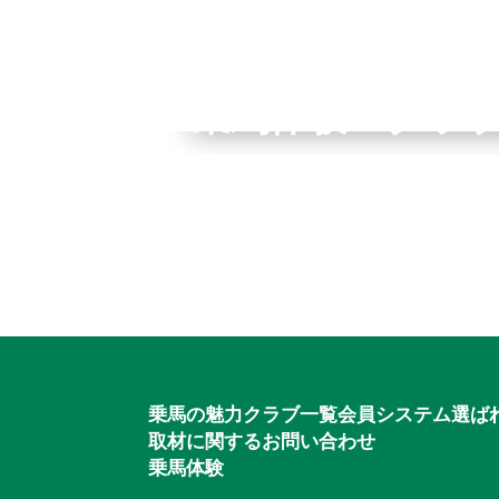
全国拠点のクレインネット
乗馬体験・クラ
個別相談承ります
入会のご相談・
乗馬体験・クラブ検索
ご相談・入会申込
乗馬の魅力
クラブ一覧
会員システム
選ば
取材に関するお問い合わせ
乗馬体験