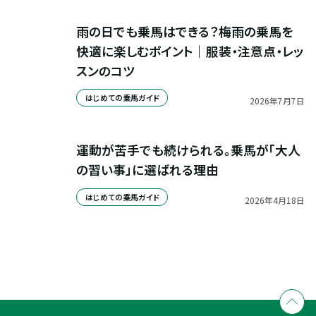
雨の日でも乗馬はできる？梅雨の乗馬を
快適に楽しむポイント｜服装・注意点・レッ
スンのコツ
はじめての乗馬ガイド
2026
年
7
月
7
日
運動が苦手でも続けられる。乗馬が「大人
の習い事」に選ばれる理由
はじめての乗馬ガイド
2026
年
4
月
18
日
全国拠点のクレインネットワーク
個別相談承ります
乗馬体験・クラブ検索
入会のご相談・申込