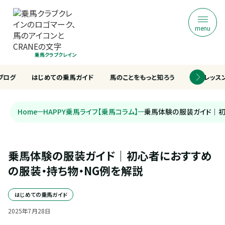
menu
乗馬クラブクレイン
ブログ
はじめての乗馬ガイド
馬のことをもっと知ろう
乗馬レッス
Home
HAPPY乗馬ライフ【乗馬コラム】
乗馬体験の服装ガイド｜初
乗馬体験の服装ガイド｜初心者におすすめ
の服装・持ち物・NG例を解説
はじめての乗馬ガイド
2025
年
7
月
28
日