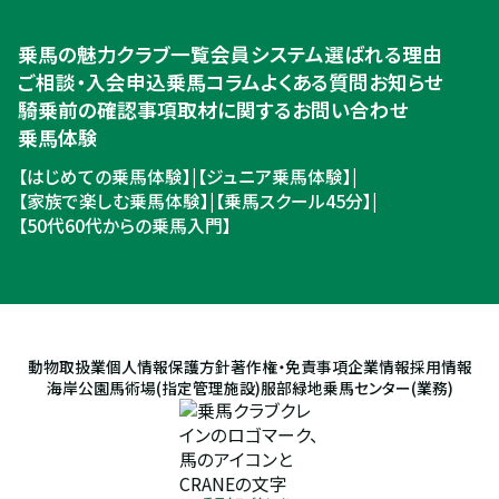
乗馬体験・クラブ検索
乗馬の魅力
クラブ一覧
会員システム
選ばれる理由
ご相談・入会申込
ご相談・入会申込
乗馬コラム
よくある質問
お知らせ
騎乗前の確認事項
取材に関するお問い合わせ
乗馬体験
【はじめての乗馬体験】
|
【ジュニア乗馬体験】
|
【家族で楽しむ乗馬体験】
|
【乗馬スクール45分】
|
【50代60代からの乗馬入門】
動物取扱業
個人情報保護方針
著作権・免責事項
企業情報
採用情報
海岸公園馬術場(指定管理施設)
服部緑地乗馬センター(業務)